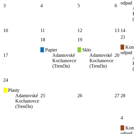
odpad
3
4
5
6
10
11
12
13
14
21
18
19
Kom
Papier
Sklo
odpad
17
Adamovské
Adamovské
20
Kochanovce
Kochanovce
(Trenčín)
(Trenčín)
24
Plasty
Adamovské
25
26
27
28
Kochanovce
(Trenčín)
4
Kom
odpad