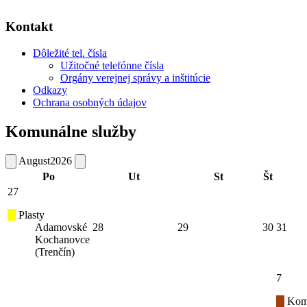
Kontakt
Dôležité tel. čísla
Užitočné telefónne čísla
Orgány verejnej správy a inštitúcie
Odkazy
Ochrana osobných údajov
Komunálne služby
August
2026
Po
Ut
St
Št
27
Plasty
Adamovské
28
29
30
31
Kochanovce
(Trenčín)
7
Kom