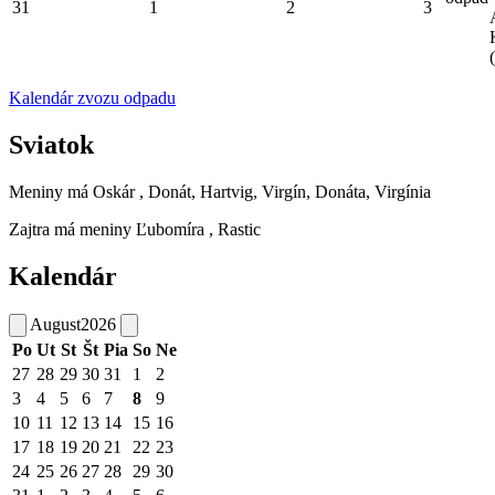
31
1
2
3
Kalendár zvozu odpadu
Sviatok
Meniny má
Oskár
, Donát, Hartvig, Virgín, Donáta, Virgínia
Zajtra má meniny
Ľubomíra
, Rastic
Kalendár
August
2026
Po
Ut
St
Št
Pia
So
Ne
27
28
29
30
31
1
2
3
4
5
6
7
8
9
10
11
12
13
14
15
16
17
18
19
20
21
22
23
24
25
26
27
28
29
30