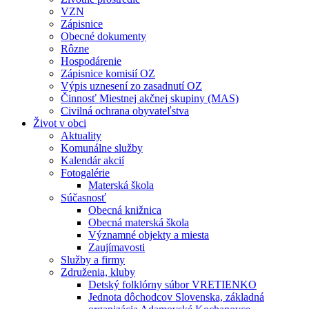
VZN
Zápisnice
Obecné dokumenty
Rôzne
Hospodárenie
Zápisnice komisií OZ
Výpis uznesení zo zasadnutí OZ
Činnosť Miestnej akčnej skupiny (MAS)
Civilná ochrana obyvateľstva
Život v obci
Aktuality
Komunálne služby
Kalendár akcií
Fotogalérie
Materská škola
Súčasnosť
Obecná knižnica
Obecná materská škola
Významné objekty a miesta
Zaujímavosti
Služby a firmy
Združenia, kluby
Detský folklórny súbor VRETIENKO
Jednota dôchodcov Slovenska, základná