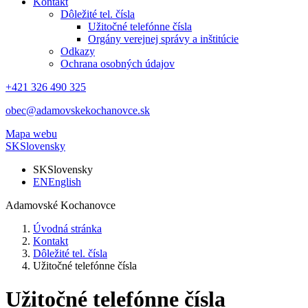
Kontakt
Dôležité tel. čísla
Užitočné telefónne čísla
Orgány verejnej správy a inštitúcie
Odkazy
Ochrana osobných údajov
+421 326 490 325
obec@adamovskekochanovce.sk
Mapa webu
SK
Slovensky
SK
Slovensky
EN
English
Adamovské Kochanovce
Úvodná stránka
Kontakt
Dôležité tel. čísla
Užitočné telefónne čísla
Užitočné telefónne čísla