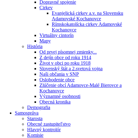
Dopravné spojenie
Cirkev
Evanjelická cirkev a.v. na Slovensku
Adamovské Kochanovce
Rímskokatolícka cirkev Adamovské
Kochanovce
Virtuálny cintorín
Mapy
História
Od prvej písomnej zmienky...
Z dejín obce od roku 1914
Život v obci po roku 1918
Slovenský štát a 2.svetová vojna
Naši občania v SNP
Oslobodenie obce
Zlúčenie obcí Adamovce-Malé Bierovce a
Kochanovce
Významné osobnosti
Obecná kronika
Demografia
Samospráva
Starosta
Obecné zastupiteľstvo
Hlavný kontrolór
Komisie