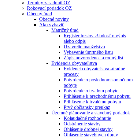
Termíny zasadnutí OZ
Rokovací poriadok OZ
Obecný úrad
Obecné noviny
Ako vybaviť
Matričný úrad
Register trestov -žiadosť o výpis
alebo odpis
Uzavretie manželstva
Vybavenie úmrtného listu
Zápis novorodenca a rodný list
Evidencia obyvateľstva
Evidencia obyvateľstva -úradné
procesy
Potvrdenie o poslednom spoločnom
pobyte
Potvrdenie o trvalom pobyte
Prihlásenie k prechodnému pobytu
Prihlásenie k trvalému pobytu
Prvý občiansky preukaz
Územné plánovanie a stavebný poriadok
Kolaudačné rozhodnutie
Odstránenie stavby
Ohlásenie drobnej stavby
Ohlásenie stavebných úprav