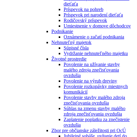
dieťaťa
Príspevok na pohreb
Príspevok pri narodení dieťaťa
Rodičovský príspevok
Umiestnenie v domove dôchodcov
Podnikanie
Oznámenie o začatí podnikania
Nehnuteľný majetok
Súpisné čísla
Vydržanie nehnuteľného majetku
Životné prostredie
Povolenie na užívanie stavby
malého zdroja znečisťovania
ovzdušia
Povolenie na výrub dreviny
Povolenie rozkopávky miestnych
komunikácií
Povolenie stavby malého zdroja
znečisťovania ovzdušia
Súhlas na zmenu stavby malého
zdroja znečisťovania ovzdušia
Zaplatenie poplatku za znečistenie
ovzdušia
Zbor pre občianske záležitosti pri OcÚ
Jubilejné sobáše, uvítanie detí do