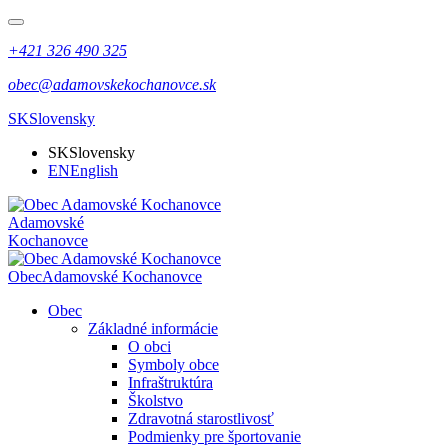
+421 326 490 325
obec@adamovskekochanovce.sk
SK
Slovensky
SK
Slovensky
EN
English
Adamovské
Kochanovce
Obec
Adamovské Kochanovce
Obec
Základné informácie
O obci
Symboly obce
Infraštruktúra
Školstvo
Zdravotná starostlivosť
Podmienky pre športovanie