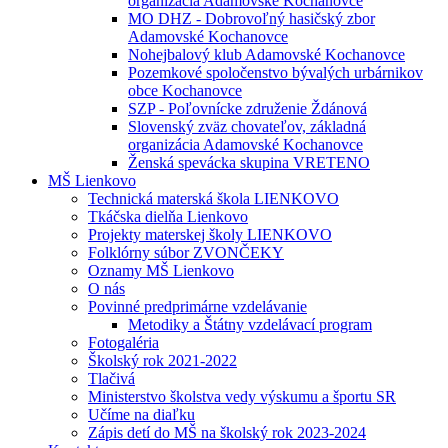
organizácia Adamovské Kochanovce
MO DHZ - Dobrovoľný hasičský zbor
Adamovské Kochanovce
Nohejbalový klub Adamovské Kochanovce
Pozemkové spoločenstvo bývalých urbárnikov
obce Kochanovce
SZP - Poľovnícke združenie Ždánová
Slovenský zväz chovateľov, základná
organizácia Adamovské Kochanovce
Ženská spevácka skupina VRETENO
MŠ Lienkovo
Technická materská škola LIENKOVO
Tkáčska dielňa Lienkovo
Projekty materskej školy LIENKOVO
Folklórny súbor ZVONČEKY
Oznamy MŠ Lienkovo
O nás
Povinné predprimárne vzdelávanie
Metodiky a Štátny vzdelávací program
Fotogaléria
Školský rok 2021-2022
Tlačivá
Ministerstvo školstva vedy výskumu a športu SR
Učíme na diaľku
Zápis detí do MŠ na školský rok 2023-2024