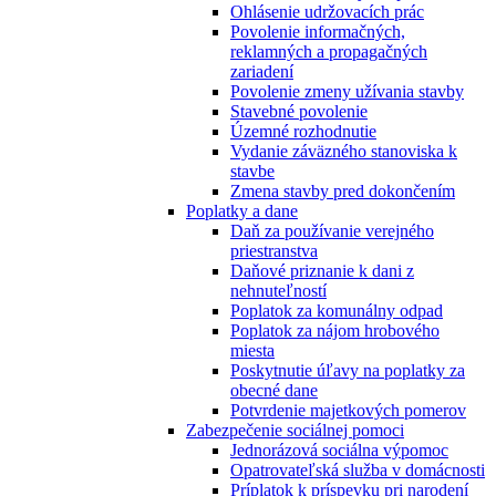
Ohlásenie udržovacích prác
Povolenie informačných,
reklamných a propagačných
zariadení
Povolenie zmeny užívania stavby
Stavebné povolenie
Územné rozhodnutie
Vydanie záväzného stanoviska k
stavbe
Zmena stavby pred dokončením
Poplatky a dane
Daň za používanie verejného
priestranstva
Daňové priznanie k dani z
nehnuteľností
Poplatok za komunálny odpad
Poplatok za nájom hrobového
miesta
Poskytnutie úľavy na poplatky za
obecné dane
Potvrdenie majetkových pomerov
Zabezpečenie sociálnej pomoci
Jednorázová sociálna výpomoc
Opatrovateľská služba v domácnosti
Príplatok k príspevku pri narodení