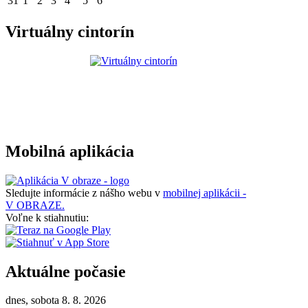
31
1
2
3
4
5
6
Virtuálny cintorín
Mobilná aplikácia
Sledujte informácie z nášho webu v
mobilnej aplikácii -
V OBRAZE.
Voľne k stiahnutiu:
Aktuálne počasie
dnes, sobota 8. 8. 2026