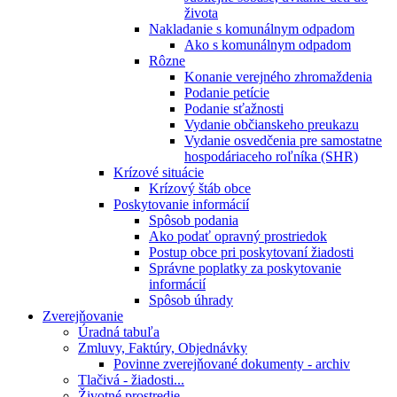
života
Nakladanie s komunálnym odpadom
Ako s komunálnym odpadom
Rôzne
Konanie verejného zhromaždenia
Podanie petície
Podanie sťažnosti
Vydanie občianskeho preukazu
Vydanie osvedčenia pre samostatne
hospodáriaceho roľníka (SHR)
Krízové situácie
Krízový štáb obce
Poskytovanie informácií
Spôsob podania
Ako podať opravný prostriedok
Postup obce pri poskytovaní žiadosti
Správne poplatky za poskytovanie
informácií
Spôsob úhrady
Zverejňovanie
Úradná tabuľa
Zmluvy, Faktúry, Objednávky
Povinne zverejňované dokumenty - archiv
Tlačivá - žiadosti...
Životné prostredie