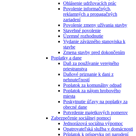
Ohlásenie udržovacích prác
Povolenie informačných,
reklamných a propagačných
zariadení
Povolenie zmeny užívania stavby
Stavebné povolenie
Územné rozhodnutie
Vydanie záväzného stanoviska k
stavbe
Zmena stavby pred dokončením
Poplatky a dane
Daň za používanie verejného
priestranstva
Daňové priznanie k dani z
nehnuteľností
Poplatok za komunálny odpad
Poplatok za nájom hrobového
miesta
Poskytnutie úľavy na poplatky za
obecné dane
Potvrdenie majetkových pomerov
Zabezpečenie sociálnej pomoci
Jednorázová sociálna výpomoc
Opatrovateľská služba v domácnosti
Príplatok k príspevku pri narodení