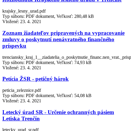
krajsky_lesny_urad.pdf
Typ súboru: PDF dokument, Veľkosť: 280,48 kB
Vložené:
23. 4. 2021
Zoznam žiadateľov pripravených na vypracovanie
zmluvy o poskytnutí nenávratného finančného
príspevku
trenciansky_kraj_1__ziadatelia_o_poskytnutie_financ.nen_vrat._pris
Typ súboru: PDF dokument, Veľkosť: 74,93 kB
Vložené:
23. 4. 2021
Petícia ŽSR - petičný hárok
peticia_zeleznice.pdf
Typ súboru: PDF dokument, Veľkosť: 54,08 kB
Vložené:
23. 4. 2021
Letecký úrad SR - Určenie ochranných pásiem
Letiska Trenčín
letecky_urad_sr.pdf