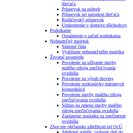
dieťaťa
Príspevok na pohreb
Príspevok pri narodení dieťaťa
Rodičovský príspevok
Umiestnenie v domove dôchodcov
Podnikanie
Oznámenie o začatí podnikania
Nehnuteľný majetok
Súpisné čísla
Vydržanie nehnuteľného majetku
Životné prostredie
Povolenie na užívanie stavby
malého zdroja znečisťovania
ovzdušia
Povolenie na výrub dreviny
Povolenie rozkopávky miestnych
komunikácií
Povolenie stavby malého zdroja
znečisťovania ovzdušia
Súhlas na zmenu stavby malého
zdroja znečisťovania ovzdušia
Zaplatenie poplatku za znečistenie
ovzdušia
Zbor pre občianske záležitosti pri OcÚ
Jubilejné sobáše, uvítanie detí do