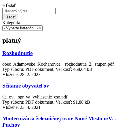
Hľadať
Hľadať
Kategória
platný
Rozhodnutie
obec_Adamovske_Kochanovce__rozhodnutie_2._stupen.pdf
Typ súboru: PDF dokument, Veľkosť: 468,64 kB
Vložené:
28. 2. 2023
Sčítanie obyvateľov
tla_ov__spr_va_vyhlasenie_eso.pdf
Typ súboru: PDF dokument, Veľkosť: 91,88 kB
Vložené:
23. 4. 2021
Modernizácia železničnej trate Nové Mesto n/V. -
Púchov