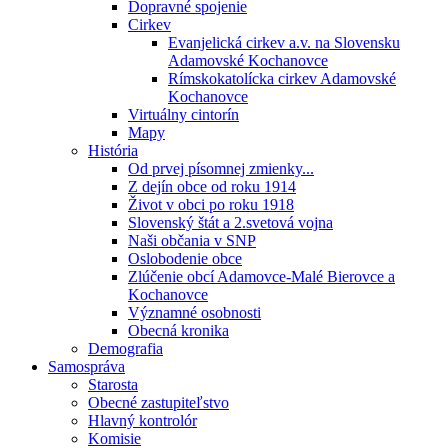
Dopravné spojenie
Cirkev
Evanjelická cirkev a.v. na Slovensku
Adamovské Kochanovce
Rímskokatolícka cirkev Adamovské
Kochanovce
Virtuálny cintorín
Mapy
História
Od prvej písomnej zmienky...
Z dejín obce od roku 1914
Život v obci po roku 1918
Slovenský štát a 2.svetová vojna
Naši občania v SNP
Oslobodenie obce
Zlúčenie obcí Adamovce-Malé Bierovce a
Kochanovce
Významné osobnosti
Obecná kronika
Demografia
Samospráva
Starosta
Obecné zastupiteľstvo
Hlavný kontrolór
Komisie