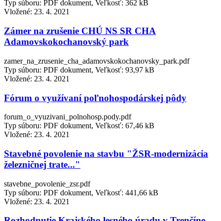
Typ súboru: PDF dokument, Veľkosť: 362 kB
Vložené:
23. 4. 2021
Zámer na zrušenie CHÚ NS SR CHA
Adamovskokochanovský park
zamer_na_zrusenie_cha_adamovskokochanovsky_park.pdf
Typ súboru: PDF dokument, Veľkosť: 93,97 kB
Vložené:
23. 4. 2021
Fórum o využívaní poľnohospodárskej pôdy
forum_o_vyuzivani_polnohosp.pody.pdf
Typ súboru: PDF dokument, Veľkosť: 67,46 kB
Vložené:
23. 4. 2021
Stavebné povolenie na stavbu "ŽSR-modernizácia
železničnej trate..."
stavebne_povolenie_zsr.pdf
Typ súboru: PDF dokument, Veľkosť: 441,66 kB
Vložené:
23. 4. 2021
Rozhodnutie Krajského lesného úradu v Trenčíne