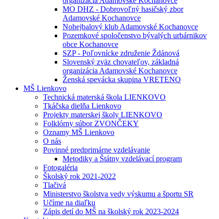
organizácia Adamovské Kochanovce
MO DHZ - Dobrovoľný hasičský zbor
Adamovské Kochanovce
Nohejbalový klub Adamovské Kochanovce
Pozemkové spoločenstvo bývalých urbárnikov
obce Kochanovce
SZP - Poľovnícke združenie Ždánová
Slovenský zväz chovateľov, základná
organizácia Adamovské Kochanovce
Ženská spevácka skupina VRETENO
MŠ Lienkovo
Technická materská škola LIENKOVO
Tkáčska dielňa Lienkovo
Projekty materskej školy LIENKOVO
Folklórny súbor ZVONČEKY
Oznamy MŠ Lienkovo
O nás
Povinné predprimárne vzdelávanie
Metodiky a Štátny vzdelávací program
Fotogaléria
Školský rok 2021-2022
Tlačivá
Ministerstvo školstva vedy výskumu a športu SR
Učíme na diaľku
Zápis detí do MŠ na školský rok 2023-2024