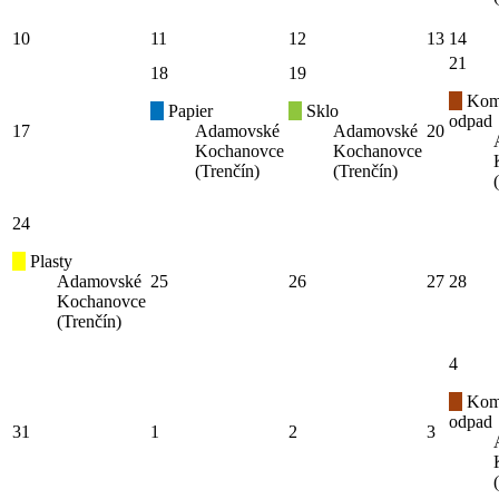
10
11
12
13
14
21
18
19
Kom
Papier
Sklo
odpad
17
Adamovské
Adamovské
20
Kochanovce
Kochanovce
(Trenčín)
(Trenčín)
24
Plasty
Adamovské
25
26
27
28
Kochanovce
(Trenčín)
4
Kom
odpad
31
1
2
3