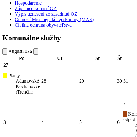
Hospodárenie
Zápisnice komisií OZ
Výpis uznesení zo zasadnutí OZ
Činnosť Miestnej akčnej skupiny (MAS)
Civilná ochrana obyvateľstva
Komunálne služby
August
2026
Po
Ut
St
Št
27
Plasty
Adamovské
28
29
30
31
Kochanovce
(Trenčín)
7
Kom
odpad
3
4
5
6