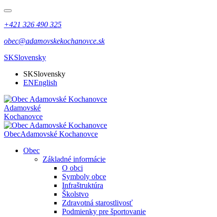
+421 326 490 325
obec@adamovskekochanovce.sk
SK
Slovensky
SK
Slovensky
EN
English
Adamovské
Kochanovce
Obec
Adamovské Kochanovce
Obec
Základné informácie
O obci
Symboly obce
Infraštruktúra
Školstvo
Zdravotná starostlivosť
Podmienky pre športovanie