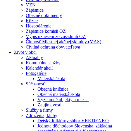
VZN
Zápisnice
Obecné dokumenty
Rôzne
Hospodárenie
Zápisnice komisií OZ
Výpis uznesení zo zasadnutí OZ
Činnosť Miestnej akčnej skupiny (MAS)
Civilná ochrana obyvateľstva
Život v obci
Aktuality
Komunálne služby
Kalendár akcií
Fotogalérie
Materská škola
Súčasnosť
Obecná knižnica
Obecná materská škola
Významné objekty a miesta
Zaujímavosti
Služby a firmy
Združenia, kluby
Detský folklórny súbor VRETIENKO
Jednota dôchodcov Slovenska, základná