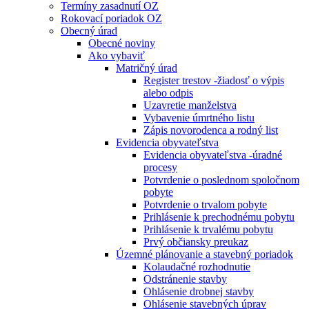
Termíny zasadnutí OZ
Rokovací poriadok OZ
Obecný úrad
Obecné noviny
Ako vybaviť
Matričný úrad
Register trestov -žiadosť o výpis
alebo odpis
Uzavretie manželstva
Vybavenie úmrtného listu
Zápis novorodenca a rodný list
Evidencia obyvateľstva
Evidencia obyvateľstva -úradné
procesy
Potvrdenie o poslednom spoločnom
pobyte
Potvrdenie o trvalom pobyte
Prihlásenie k prechodnému pobytu
Prihlásenie k trvalému pobytu
Prvý občiansky preukaz
Územné plánovanie a stavebný poriadok
Kolaudačné rozhodnutie
Odstránenie stavby
Ohlásenie drobnej stavby
Ohlásenie stavebných úprav