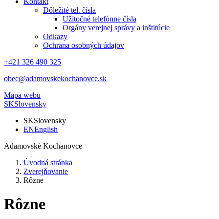
Kontakt
Dôležité tel. čísla
Užitočné telefónne čísla
Orgány verejnej správy a inštitúcie
Odkazy
Ochrana osobných údajov
+421 326 490 325
obec@adamovskekochanovce.sk
Mapa webu
SK
Slovensky
SK
Slovensky
EN
English
Adamovské Kochanovce
Úvodná stránka
Zverejňovanie
Rôzne
Rôzne