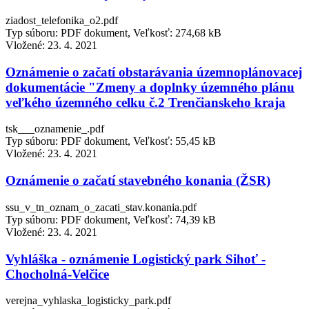
ziadost_telefonika_o2.pdf
Typ súboru: PDF dokument, Veľkosť: 274,68 kB
Vložené:
23. 4. 2021
Oznámenie o začatí obstarávania územnoplánovacej
dokumentácie "Zmeny a doplnky územného plánu
veľkého územného celku č.2 Trenčianskeho kraja
tsk___oznamenie_.pdf
Typ súboru: PDF dokument, Veľkosť: 55,45 kB
Vložené:
23. 4. 2021
Oznámenie o začatí stavebného konania (ŽSR)
ssu_v_tn_oznam_o_zacati_stav.konania.pdf
Typ súboru: PDF dokument, Veľkosť: 74,39 kB
Vložené:
23. 4. 2021
Vyhláška - oznámenie Logistický park Sihoť -
Chocholná-Velčice
verejna_vyhlaska_logisticky_park.pdf