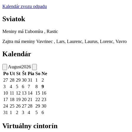
Kalendár zvozu odpadu
Sviatok
Meniny má
Ľubomíra
, Rastic
Zajtra má meniny
Vavrinec
, Lars, Laurenc, Laurus, Lorenc, Vavro
Kalendár
August
2026
Po
Ut
St
Št
Pia
So
Ne
27
28
29
30
31
1
2
3
4
5
6
7
8
9
10
11
12
13
14
15
16
17
18
19
20
21
22
23
24
25
26
27
28
29
30
31
1
2
3
4
5
6
Virtuálny cintorín