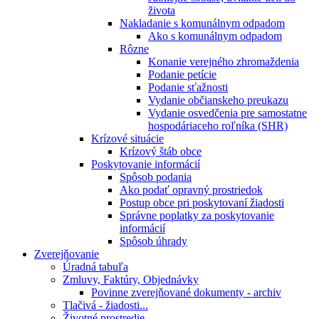
života
Nakladanie s komunálnym odpadom
Ako s komunálnym odpadom
Rôzne
Konanie verejného zhromaždenia
Podanie petície
Podanie sťažnosti
Vydanie občianskeho preukazu
Vydanie osvedčenia pre samostatne
hospodáriaceho roľníka (SHR)
Krízové situácie
Krízový štáb obce
Poskytovanie informácií
Spôsob podania
Ako podať opravný prostriedok
Postup obce pri poskytovaní žiadosti
Správne poplatky za poskytovanie
informácií
Spôsob úhrady
Zverejňovanie
Úradná tabuľa
Zmluvy, Faktúry, Objednávky
Povinne zverejňované dokumenty - archiv
Tlačivá - žiadosti...
Životné prostredie