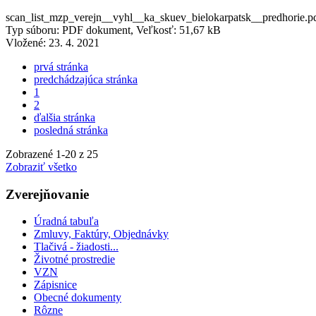
scan_list_mzp_verejn__vyhl__ka_skuev_bielokarpatsk__predhorie.p
Typ súboru: PDF dokument, Veľkosť: 51,67 kB
Vložené:
23. 4. 2021
prvá stránka
predchádzajúca stránka
1
2
ďalšia stránka
posledná stránka
Zobrazené
1
-
20
z 25
Zobraziť všetko
Zverejňovanie
Úradná tabuľa
Zmluvy, Faktúry, Objednávky
Tlačivá - žiadosti...
Životné prostredie
VZN
Zápisnice
Obecné dokumenty
Rôzne