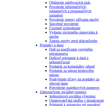
Ohlásenie udržovacích prác
Povolenie informačných,
reklamných a propagačných
zariadení
Povolenie zmeny užívania stavby
Stavebné povolenie
Územné rozhodnutie
Vydanie záväzného stanoviska k
stavbe
Zmena stavby pred dokončením
Poplatky a dane
Daň za používanie verejného
priestranstva
Daňové priznanie k dani z
nehnuteľností
Poplatok za komunálny odpad
Poplatok za nájom hrobového
miesta
Poskytnutie úľavy na poplatky za
obecné dane
Potvrdenie majetkových pomerov
Zabezpečenie sociálnej pomoci
Jednorázová sociálna výpomoc
Opatrovateľská služba v domácnosti
Príplatok k príspevku pri narodení