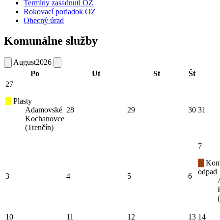
Termíny zasadnutí OZ
Rokovací poriadok OZ
Obecný úrad
Komunálne služby
August
2026
Po
Ut
St
Št
27
Plasty
Adamovské
28
29
30
31
Kochanovce
(Trenčín)
7
Kom
odpad
3
4
5
6
10
11
12
13
14