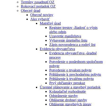
Termíny zasadnutí OZ
Rokovací poriadok OZ
Obecný úrad
Obecné noviny
Ako vybaviť
Matričný úrad
Register trestov -žiadosť o výpis
alebo odpis
Uzavretie manželstva
Vybavenie úmrtného listu
Zápis novorodenca a rodný list
Evidencia obyvateľstva
Evidencia obyvateľstva -úradné
procesy
Potvrdenie o poslednom spoločnom
pobyte
Potvrdenie o trvalom pobyte
Prihlásenie k prechodnému pobytu
Prihlásenie k trvalému pobytu
Prvý občiansky preukaz
Územné plánovanie a stavebný poriadok
Kolaudačné rozhodnutie
Odstránenie stavby
Ohlásenie drobnej stavby
Ohlásenie stavebných úprav