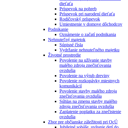
dieťaťa
Príspevok na pohreb
Príspevok pri narodení dieťaťa
Rodičovský príspevok
Umiestnenie v domove dôchodcov
Podnikanie
Oznámenie o začatí podnikania
Nehnuteľný majetok
Súpisné čísla
Vydržanie nehnuteľného majetku
Životné prostredie
Povolenie na užívanie stavby
malého zdroja znečisťovania
ovzdušia
Povolenie na výrub dreviny
Povolenie rozkopávky miestnych
komunikácií
Povolenie stavby malého zdroja
znečisťovania ovzdušia
Súhlas na zmenu stavby malého
zdroja znečisťovania ovzdušia
Zaplatenie poplatku za znečistenie
ovzdušia
Zbor pre občianske záležitosti pri OcÚ
Jubilejné sobáše, uvítanie detí do