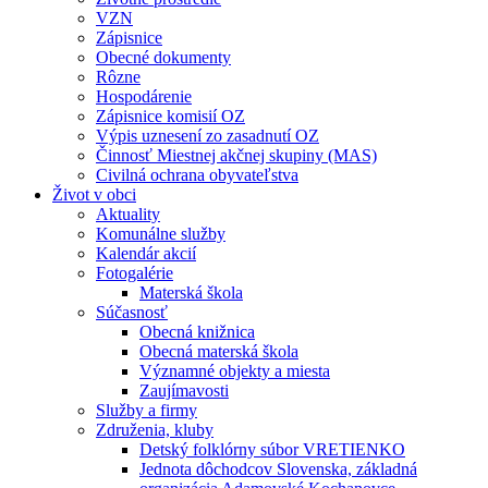
VZN
Zápisnice
Obecné dokumenty
Rôzne
Hospodárenie
Zápisnice komisií OZ
Výpis uznesení zo zasadnutí OZ
Činnosť Miestnej akčnej skupiny (MAS)
Civilná ochrana obyvateľstva
Život v obci
Aktuality
Komunálne služby
Kalendár akcií
Fotogalérie
Materská škola
Súčasnosť
Obecná knižnica
Obecná materská škola
Významné objekty a miesta
Zaujímavosti
Služby a firmy
Združenia, kluby
Detský folklórny súbor VRETIENKO
Jednota dôchodcov Slovenska, základná