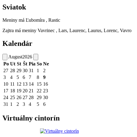
Sviatok
Meniny má
Ľubomíra
, Rastic
Zajtra má meniny
Vavrinec
, Lars, Laurenc, Laurus, Lorenc, Vavro
Kalendár
August
2026
Po
Ut
St
Št
Pia
So
Ne
27
28
29
30
31
1
2
3
4
5
6
7
8
9
10
11
12
13
14
15
16
17
18
19
20
21
22
23
24
25
26
27
28
29
30
31
1
2
3
4
5
6
Virtuálny cintorín