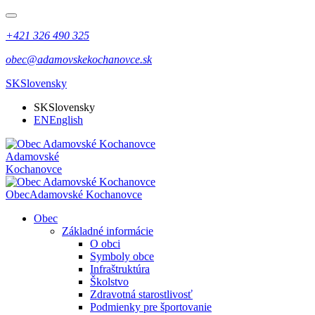
+421 326 490 325
obec@adamovskekochanovce.sk
SK
Slovensky
SK
Slovensky
EN
English
Adamovské
Kochanovce
Obec
Adamovské Kochanovce
Obec
Základné informácie
O obci
Symboly obce
Infraštruktúra
Školstvo
Zdravotná starostlivosť
Podmienky pre športovanie