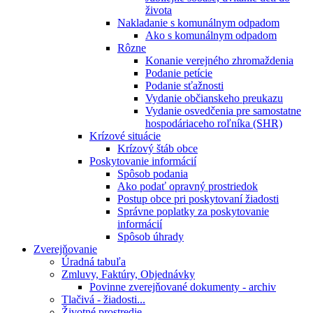
života
Nakladanie s komunálnym odpadom
Ako s komunálnym odpadom
Rôzne
Konanie verejného zhromaždenia
Podanie petície
Podanie sťažnosti
Vydanie občianskeho preukazu
Vydanie osvedčenia pre samostatne
hospodáriaceho roľníka (SHR)
Krízové situácie
Krízový štáb obce
Poskytovanie informácií
Spôsob podania
Ako podať opravný prostriedok
Postup obce pri poskytovaní žiadosti
Správne poplatky za poskytovanie
informácií
Spôsob úhrady
Zverejňovanie
Úradná tabuľa
Zmluvy, Faktúry, Objednávky
Povinne zverejňované dokumenty - archiv
Tlačivá - žiadosti...
Životné prostredie