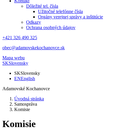
Kontakt
Dôležité tel. čísla
Užitočné telefónne čísla
Orgány verejnej správy a inštitúcie
Odkazy
Ochrana osobných údajov
+421 326 490 325
obec@adamovskekochanovce.sk
Mapa webu
SK
Slovensky
SK
Slovensky
EN
English
Adamovské Kochanovce
Úvodná stránka
Samospráva
Komisie
Komisie