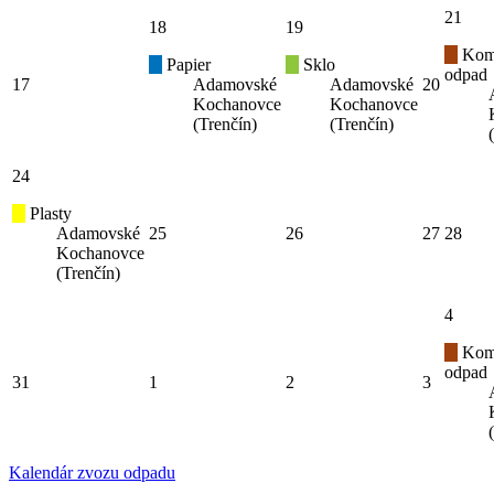
21
18
19
Kom
Papier
Sklo
odpad
17
Adamovské
Adamovské
20
Kochanovce
Kochanovce
(Trenčín)
(Trenčín)
24
Plasty
Adamovské
25
26
27
28
Kochanovce
(Trenčín)
4
Kom
odpad
31
1
2
3
Kalendár zvozu odpadu