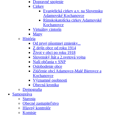
Dopravné spojenie
Cirkev
Evanjelická cirkev a.v. na Slovensku
Adamovské Kochanovce
Rímskokatolícka cirkev Adamovské
Kochanovce
Virtuálny cintorín
Mapy
História
Od prvej písomnej zmienky...
Z dejín obce od roku 1914
Život v obci po roku 1918
Slovenský štát a 2.svetová vojna
Naši občania v SNP
Oslobodenie obce
Zlúčenie obcí Adamovce-Malé Bierovce a
Kochanovce
Významné osobnosti
Obecná kronika
Demografia
Samospráva
Starosta
Obecné zastupiteľstvo
Hlavný kontrolór
Komisie