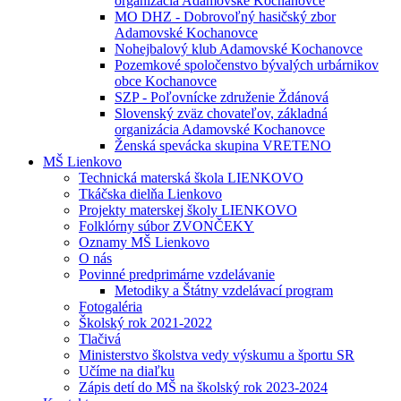
organizácia Adamovské Kochanovce
MO DHZ - Dobrovoľný hasičský zbor
Adamovské Kochanovce
Nohejbalový klub Adamovské Kochanovce
Pozemkové spoločenstvo bývalých urbárnikov
obce Kochanovce
SZP - Poľovnícke združenie Ždánová
Slovenský zväz chovateľov, základná
organizácia Adamovské Kochanovce
Ženská spevácka skupina VRETENO
MŠ Lienkovo
Technická materská škola LIENKOVO
Tkáčska dielňa Lienkovo
Projekty materskej školy LIENKOVO
Folklórny súbor ZVONČEKY
Oznamy MŠ Lienkovo
O nás
Povinné predprimárne vzdelávanie
Metodiky a Štátny vzdelávací program
Fotogaléria
Školský rok 2021-2022
Tlačivá
Ministerstvo školstva vedy výskumu a športu SR
Učíme na diaľku
Zápis detí do MŠ na školský rok 2023-2024