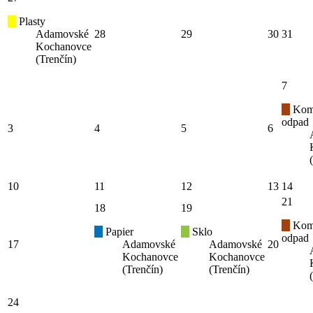
Plasty
Adamovské
28
29
30
31
Kochanovce
(Trenčín)
7
Kom
odpad
3
4
5
6
10
11
12
13
14
21
18
19
Kom
Papier
Sklo
odpad
17
Adamovské
Adamovské
20
Kochanovce
Kochanovce
(Trenčín)
(Trenčín)
24