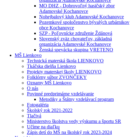
organizácia Adamovské Kochanovce
MO DHZ - Dobrovoľný hasičský zbor
Adamovské Kochanovce
Nohejbalový klub Adamovské Kochanovce
Pozemkové spoločenstvo bývalých urbárnikov
obce Kochanovce
SZP - Poľovnícke združenie Ždánová
Slovenský zväz chovateľov, základná
organizácia Adamovské Kochanovce
Ženská spevácka skupina VRETENO
MŠ Lienkovo
Technická materská škola LIENKOVO
Tkáčska dielňa Lienkovo
Projekty materskej školy LIENKOVO
Folklórny súbor ZVONČEKY
Oznamy MŠ Lienkovo
O nás
Povinné predprimárne vzdelávanie
Metodiky a Štátny vzdelávací program
Fotogaléria
Školský rok 2021-2022
Tlačivá
Ministerstvo školstva vedy výskumu a športu SR
Učíme na diaľku
Zápis detí do MŠ na školský rok 2023-2024