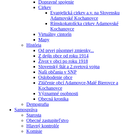
Dopravné spojenie
Cirkev
Evanjelická cirkev a.v. na Slovensku
Adamovské Kochanovce
Rímskokatolícka cirkev Adamovské
Kochanovce
Virtuálny cintorín
Mapy
História
Od prvej písomnej zmienky...
Z dejín obce od roku 1914
Život v obci po roku 1918
Slovenský štát a 2.svetová vojna
Naši občania v SNP
Oslobodenie obce
Zlúčenie obcí Adamovce-Malé Bierovce a
Kochanovce
Významné osobnosti
Obecná kronika
Demografia
Samospráva
Starosta
Obecné zastupiteľstvo
Hlavný kontrolór
Komisie