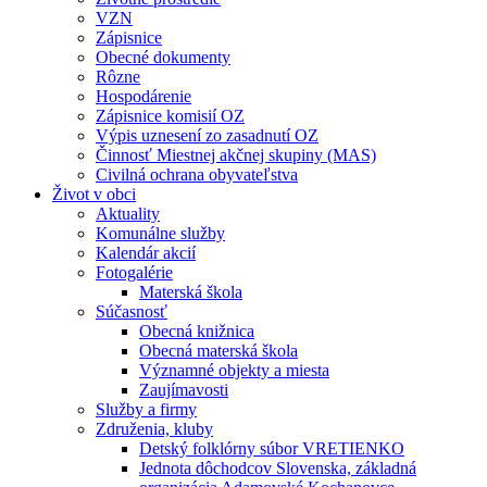
VZN
Zápisnice
Obecné dokumenty
Rôzne
Hospodárenie
Zápisnice komisií OZ
Výpis uznesení zo zasadnutí OZ
Činnosť Miestnej akčnej skupiny (MAS)
Civilná ochrana obyvateľstva
Život v obci
Aktuality
Komunálne služby
Kalendár akcií
Fotogalérie
Materská škola
Súčasnosť
Obecná knižnica
Obecná materská škola
Významné objekty a miesta
Zaujímavosti
Služby a firmy
Združenia, kluby
Detský folklórny súbor VRETIENKO
Jednota dôchodcov Slovenska, základná