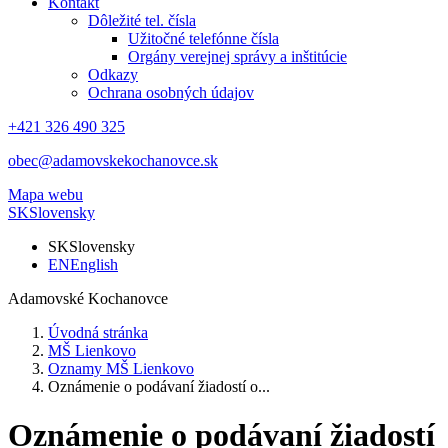
Kontakt
Dôležité tel. čísla
Užitočné telefónne čísla
Orgány verejnej správy a inštitúcie
Odkazy
Ochrana osobných údajov
+421 326 490 325
obec@adamovskekochanovce.sk
Mapa webu
SK
Slovensky
SK
Slovensky
EN
English
Adamovské Kochanovce
Úvodná stránka
MŠ Lienkovo
Oznamy MŠ Lienkovo
Oznámenie o podávaní žiadostí o...
Oznámenie o podávaní žiadostí