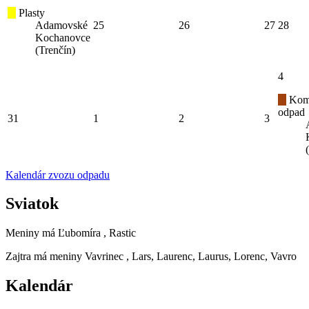
Plasty
Adamovské
25
26
27
28
Kochanovce
(Trenčín)
4
Kom
odpad
31
1
2
3
Kalendár zvozu odpadu
Sviatok
Meniny má
Ľubomíra
, Rastic
Zajtra má meniny
Vavrinec
, Lars, Laurenc, Laurus, Lorenc, Vavro
Kalendár