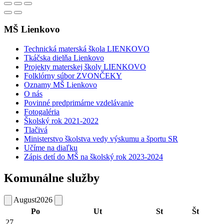
MŠ Lienkovo
Technická materská škola LIENKOVO
Tkáčska dielňa Lienkovo
Projekty materskej školy LIENKOVO
Folklórny súbor ZVONČEKY
Oznamy MŠ Lienkovo
O nás
Povinné predprimárne vzdelávanie
Fotogaléria
Školský rok 2021-2022
Tlačivá
Ministerstvo školstva vedy výskumu a športu SR
Učíme na diaľku
Zápis detí do MŠ na školský rok 2023-2024
Komunálne služby
August
2026
Po
Ut
St
Št
27