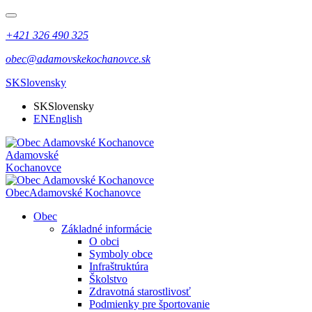
+421 326 490 325
obec@adamovskekochanovce.sk
SK
Slovensky
SK
Slovensky
EN
English
Adamovské
Kochanovce
Obec
Adamovské Kochanovce
Obec
Základné informácie
O obci
Symboly obce
Infraštruktúra
Školstvo
Zdravotná starostlivosť
Podmienky pre športovanie