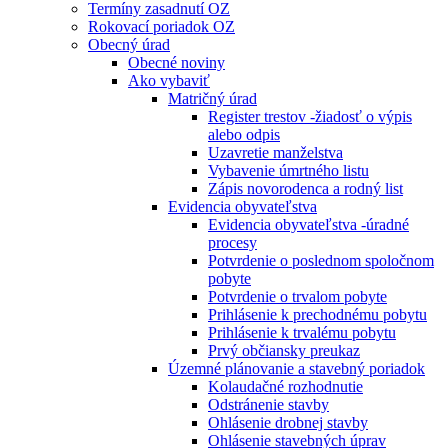
Termíny zasadnutí OZ
Rokovací poriadok OZ
Obecný úrad
Obecné noviny
Ako vybaviť
Matričný úrad
Register trestov -žiadosť o výpis
alebo odpis
Uzavretie manželstva
Vybavenie úmrtného listu
Zápis novorodenca a rodný list
Evidencia obyvateľstva
Evidencia obyvateľstva -úradné
procesy
Potvrdenie o poslednom spoločnom
pobyte
Potvrdenie o trvalom pobyte
Prihlásenie k prechodnému pobytu
Prihlásenie k trvalému pobytu
Prvý občiansky preukaz
Územné plánovanie a stavebný poriadok
Kolaudačné rozhodnutie
Odstránenie stavby
Ohlásenie drobnej stavby
Ohlásenie stavebných úprav