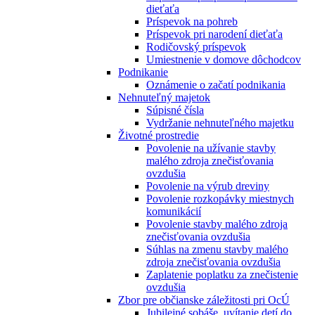
dieťaťa
Príspevok na pohreb
Príspevok pri narodení dieťaťa
Rodičovský príspevok
Umiestnenie v domove dôchodcov
Podnikanie
Oznámenie o začatí podnikania
Nehnuteľný majetok
Súpisné čísla
Vydržanie nehnuteľného majetku
Životné prostredie
Povolenie na užívanie stavby
malého zdroja znečisťovania
ovzdušia
Povolenie na výrub dreviny
Povolenie rozkopávky miestnych
komunikácií
Povolenie stavby malého zdroja
znečisťovania ovzdušia
Súhlas na zmenu stavby malého
zdroja znečisťovania ovzdušia
Zaplatenie poplatku za znečistenie
ovzdušia
Zbor pre občianske záležitosti pri OcÚ
Jubilejné sobáše, uvítanie detí do