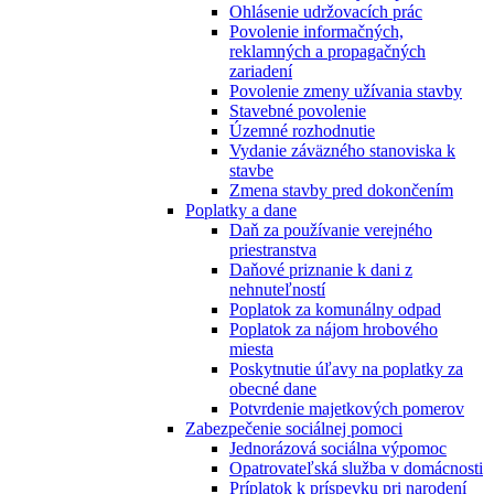
Ohlásenie udržovacích prác
Povolenie informačných,
reklamných a propagačných
zariadení
Povolenie zmeny užívania stavby
Stavebné povolenie
Územné rozhodnutie
Vydanie záväzného stanoviska k
stavbe
Zmena stavby pred dokončením
Poplatky a dane
Daň za používanie verejného
priestranstva
Daňové priznanie k dani z
nehnuteľností
Poplatok za komunálny odpad
Poplatok za nájom hrobového
miesta
Poskytnutie úľavy na poplatky za
obecné dane
Potvrdenie majetkových pomerov
Zabezpečenie sociálnej pomoci
Jednorázová sociálna výpomoc
Opatrovateľská služba v domácnosti
Príplatok k príspevku pri narodení