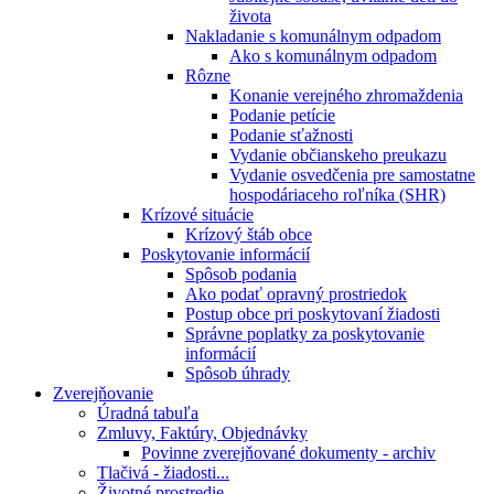
života
Nakladanie s komunálnym odpadom
Ako s komunálnym odpadom
Rôzne
Konanie verejného zhromaždenia
Podanie petície
Podanie sťažnosti
Vydanie občianskeho preukazu
Vydanie osvedčenia pre samostatne
hospodáriaceho roľníka (SHR)
Krízové situácie
Krízový štáb obce
Poskytovanie informácií
Spôsob podania
Ako podať opravný prostriedok
Postup obce pri poskytovaní žiadosti
Správne poplatky za poskytovanie
informácií
Spôsob úhrady
Zverejňovanie
Úradná tabuľa
Zmluvy, Faktúry, Objednávky
Povinne zverejňované dokumenty - archiv
Tlačivá - žiadosti...
Životné prostredie