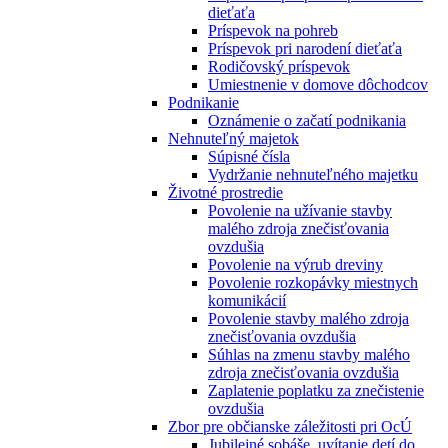
dieťaťa
Príspevok na pohreb
Príspevok pri narodení dieťaťa
Rodičovský príspevok
Umiestnenie v domove dôchodcov
Podnikanie
Oznámenie o začatí podnikania
Nehnuteľný majetok
Súpisné čísla
Vydržanie nehnuteľného majetku
Životné prostredie
Povolenie na užívanie stavby
malého zdroja znečisťovania
ovzdušia
Povolenie na výrub dreviny
Povolenie rozkopávky miestnych
komunikácií
Povolenie stavby malého zdroja
znečisťovania ovzdušia
Súhlas na zmenu stavby malého
zdroja znečisťovania ovzdušia
Zaplatenie poplatku za znečistenie
ovzdušia
Zbor pre občianske záležitosti pri OcÚ
Jubilejné sobáše, uvítanie detí do