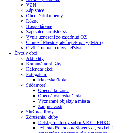
VZN
Zápisnice
Obecné dokumenty
Rôzne
Hospodárenie
Zápisnice komisií OZ
Výpis uznesení zo zasadnutí OZ
Činnosť Miestnej akčnej skupiny (MAS)
Civilná ochrana obyvateľstva
Život v obci
Aktuality
Komunálne služby
Kalendár akcií
Fotogalérie
Materská škola
Súčasnosť
Obecná knižnica
Obecná materská škola
Významné objekty a miesta
Zaujímavosti
Služby a firmy
Združenia, kluby
Detský folklórny súbor VRETIENKO
Jednota dôchodcov Slovenska, základná