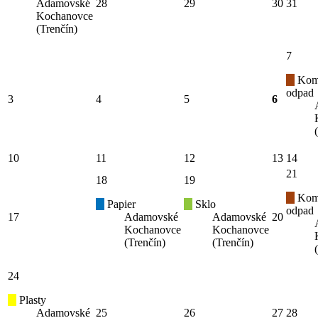
Adamovské
28
29
30
31
Kochanovce
(Trenčín)
7
Kom
odpad
3
4
5
6
10
11
12
13
14
21
18
19
Kom
Papier
Sklo
odpad
17
Adamovské
Adamovské
20
Kochanovce
Kochanovce
(Trenčín)
(Trenčín)
24
Plasty
Adamovské
25
26
27
28