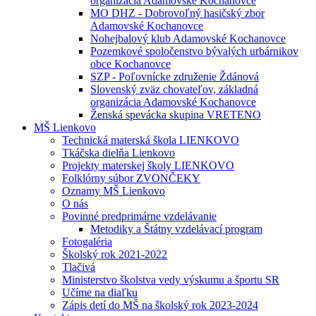
organizácia Adamovské Kochanovce
MO DHZ - Dobrovoľný hasičský zbor
Adamovské Kochanovce
Nohejbalový klub Adamovské Kochanovce
Pozemkové spoločenstvo bývalých urbárnikov
obce Kochanovce
SZP - Poľovnícke združenie Ždánová
Slovenský zväz chovateľov, základná
organizácia Adamovské Kochanovce
Ženská spevácka skupina VRETENO
MŠ Lienkovo
Technická materská škola LIENKOVO
Tkáčska dielňa Lienkovo
Projekty materskej školy LIENKOVO
Folklórny súbor ZVONČEKY
Oznamy MŠ Lienkovo
O nás
Povinné predprimárne vzdelávanie
Metodiky a Štátny vzdelávací program
Fotogaléria
Školský rok 2021-2022
Tlačivá
Ministerstvo školstva vedy výskumu a športu SR
Učíme na diaľku
Zápis detí do MŠ na školský rok 2023-2024