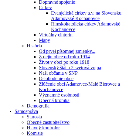
Dopravné spojenie
Cirkev
Evanjelická cirkev a.v. na Slovensku
Adamovské Kochanovce
Rímskokatolícka cirkev Adamovské
Kochanovce
Virtuálny cintorín
Mapy
História
Od prvej písomnej zmienky...
Z dejín obce od roku 1914
Život v obci po roku 1918
Slovenský štát a 2.svetová vojna
Naši občania v SNP
Oslobodenie obce
Zlúčenie obcí Adamovce-Malé Bierovce a
Kochanovce
Významné osobnosti
Obecná kronika
Demografia
Samospráva
Starosta
Obecné zastupiteľstvo
Hlavný kontrolór
Komisie