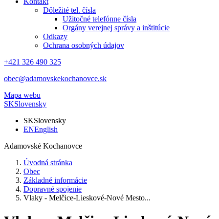
Kontakt
Dôležité tel. čísla
Užitočné telefónne čísla
Orgány verejnej správy a inštitúcie
Odkazy
Ochrana osobných údajov
+421 326 490 325
obec@adamovskekochanovce.sk
Mapa webu
SK
Slovensky
SK
Slovensky
EN
English
Adamovské Kochanovce
Úvodná stránka
Obec
Základné informácie
Dopravné spojenie
Vlaky - Melčice-Lieskové-Nové Mesto...