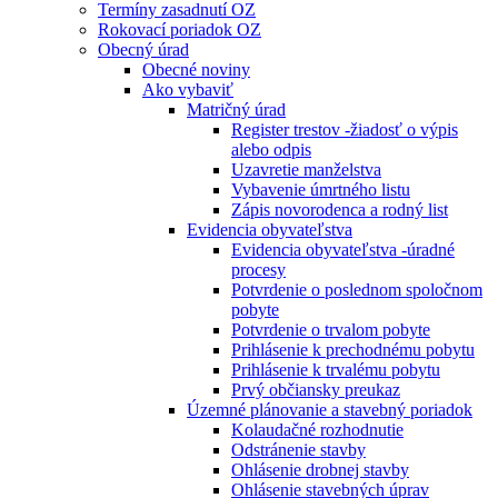
Termíny zasadnutí OZ
Rokovací poriadok OZ
Obecný úrad
Obecné noviny
Ako vybaviť
Matričný úrad
Register trestov -žiadosť o výpis
alebo odpis
Uzavretie manželstva
Vybavenie úmrtného listu
Zápis novorodenca a rodný list
Evidencia obyvateľstva
Evidencia obyvateľstva -úradné
procesy
Potvrdenie o poslednom spoločnom
pobyte
Potvrdenie o trvalom pobyte
Prihlásenie k prechodnému pobytu
Prihlásenie k trvalému pobytu
Prvý občiansky preukaz
Územné plánovanie a stavebný poriadok
Kolaudačné rozhodnutie
Odstránenie stavby
Ohlásenie drobnej stavby
Ohlásenie stavebných úprav