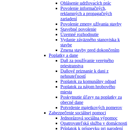
Ohlásenie udržovacích prác
Povolenie informačných,
reklamných a propagačných
zariadení
Povolenie zmeny užívania stavby
Stavebné povolenie
Územné rozhodnutie
Vydanie záväzného stanoviska k
stavbe
Zmena stavby pred dokončením
Poplatky a dane
Daň za používanie verejného
priestranstva
Daňové priznanie k dani z
nehnuteľností
Poplatok za komunálny odpad
Poplatok za nájom hrobového
miesta
Poskytnutie úľavy na poplatky za
obecné dane
Potvrdenie majetkových pomerov
Zabezpečenie sociálnej pomoci
Jednorázová sociálna výpomoc
Opatrovateľská služba v domácnosti
Príplatok k príspevku pri narodení