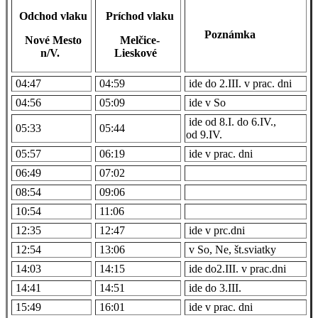
Odchod vlaku
Príchod vlaku
Poznámka
Nové Mesto
Melčice-
n/V.
Lieskové
04:47
04:59
ide do 2.III. v prac. dni
04:56
05:09
ide v So
ide od 8.I. do 6.IV.,
05:33
05:44
od 9.IV.
05:57
06:19
ide v prac. dni
06:49
07:02
08:54
09:06
10:54
11:06
12:35
12:47
ide v prc.dni
12:54
13:06
v So, Ne, št.sviatky
14:03
14:15
ide do2.III. v prac.dni
14:41
14:51
ide do 3.III.
15:49
16:01
ide v prac. dni