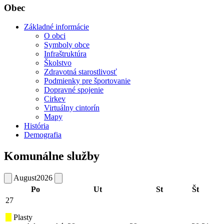
Obec
Základné informácie
O obci
Symboly obce
Infraštruktúra
Školstvo
Zdravotná starostlivosť
Podmienky pre športovanie
Dopravné spojenie
Cirkev
Virtuálny cintorín
Mapy
História
Demografia
Komunálne služby
August
2026
Po
Ut
St
Št
27
Plasty