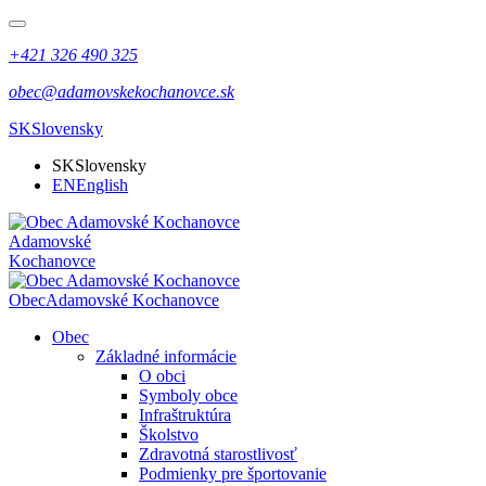
+421 326 490 325
obec@adamovskekochanovce.sk
SK
Slovensky
SK
Slovensky
EN
English
Adamovské
Kochanovce
Obec
Adamovské Kochanovce
Obec
Základné informácie
O obci
Symboly obce
Infraštruktúra
Školstvo
Zdravotná starostlivosť
Podmienky pre športovanie