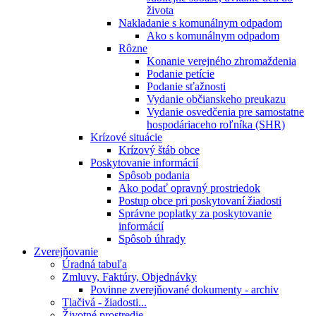
života
Nakladanie s komunálnym odpadom
Ako s komunálnym odpadom
Rôzne
Konanie verejného zhromaždenia
Podanie petície
Podanie sťažnosti
Vydanie občianskeho preukazu
Vydanie osvedčenia pre samostatne
hospodáriaceho roľníka (SHR)
Krízové situácie
Krízový štáb obce
Poskytovanie informácií
Spôsob podania
Ako podať opravný prostriedok
Postup obce pri poskytovaní žiadosti
Správne poplatky za poskytovanie
informácií
Spôsob úhrady
Zverejňovanie
Úradná tabuľa
Zmluvy, Faktúry, Objednávky
Povinne zverejňované dokumenty - archiv
Tlačivá - žiadosti...
Životné prostredie