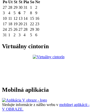
Po
Ut
St
Št
Pia
So
Ne
27
28
29
30
31
1
2
3
4
5
6
7
8
9
10
11
12
13
14
15
16
17
18
19
20
21
22
23
24
25
26
27
28
29
30
31
1
2
3
4
5
6
Virtuálny cintorín
Mobilná aplikácia
Sledujte informácie z nášho webu v
mobilnej aplikácii -
V OBRAZE.