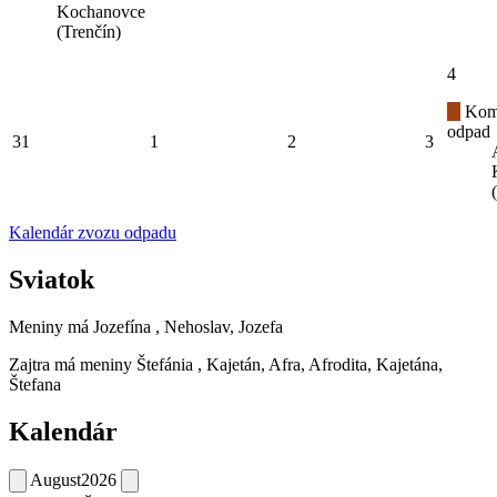
Kochanovce
(Trenčín)
4
Kom
odpad
31
1
2
3
Kalendár zvozu odpadu
Sviatok
Meniny má
Jozefína
, Nehoslav, Jozefa
Zajtra má meniny
Štefánia
, Kajetán, Afra, Afrodita, Kajetána,
Štefana
Kalendár
August
2026