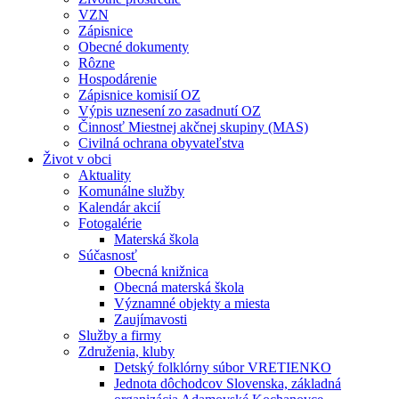
VZN
Zápisnice
Obecné dokumenty
Rôzne
Hospodárenie
Zápisnice komisií OZ
Výpis uznesení zo zasadnutí OZ
Činnosť Miestnej akčnej skupiny (MAS)
Civilná ochrana obyvateľstva
Život v obci
Aktuality
Komunálne služby
Kalendár akcií
Fotogalérie
Materská škola
Súčasnosť
Obecná knižnica
Obecná materská škola
Významné objekty a miesta
Zaujímavosti
Služby a firmy
Združenia, kluby
Detský folklórny súbor VRETIENKO
Jednota dôchodcov Slovenska, základná