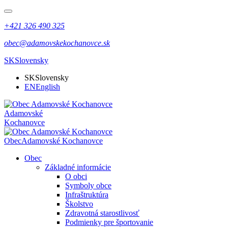
+421 326 490 325
obec@adamovskekochanovce.sk
SK
Slovensky
SK
Slovensky
EN
English
Adamovské
Kochanovce
Obec
Adamovské Kochanovce
Obec
Základné informácie
O obci
Symboly obce
Infraštruktúra
Školstvo
Zdravotná starostlivosť
Podmienky pre športovanie