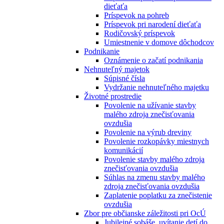
dieťaťa
Príspevok na pohreb
Príspevok pri narodení dieťaťa
Rodičovský príspevok
Umiestnenie v domove dôchodcov
Podnikanie
Oznámenie o začatí podnikania
Nehnuteľný majetok
Súpisné čísla
Vydržanie nehnuteľného majetku
Životné prostredie
Povolenie na užívanie stavby
malého zdroja znečisťovania
ovzdušia
Povolenie na výrub dreviny
Povolenie rozkopávky miestnych
komunikácií
Povolenie stavby malého zdroja
znečisťovania ovzdušia
Súhlas na zmenu stavby malého
zdroja znečisťovania ovzdušia
Zaplatenie poplatku za znečistenie
ovzdušia
Zbor pre občianske záležitosti pri OcÚ
Jubilejné sobáše, uvítanie detí do