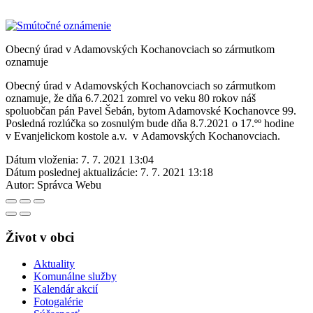
Obecný úrad v Adamovských Kochanovciach so zármutkom
oznamuje
Obecný úrad v Adamovských Kochanovciach so zármutkom
oznamuje, že dňa 6.7.2021 zomrel vo veku 80 rokov náš
spoluobčan pán Pavel Šebán, bytom Adamovské Kochanovce 99.
Posledná rozlúčka so zosnulým bude dňa 8.7.2021 o 17.ºº hodine
v Evanjelickom kostole a.v. v Adamovských Kochanovciach.
Dátum vloženia:
7. 7. 2021 13:04
Dátum poslednej aktualizácie:
7. 7. 2021 13:18
Autor:
Správca Webu
Život v obci
Aktuality
Komunálne služby
Kalendár akcií
Fotogalérie