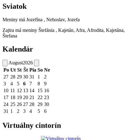
Sviatok
Meniny má
Jozefína
, Nehoslav, Jozefa
Zajtra má meniny
Štefánia
, Kajetán, Afra, Afrodita, Kajetána,
Štefana
Kalendár
August
2026
Po
Ut
St
Št
Pia
So
Ne
27
28
29
30
31
1
2
3
4
5
6
7
8
9
10
11
12
13
14
15
16
17
18
19
20
21
22
23
24
25
26
27
28
29
30
31
1
2
3
4
5
6
Virtuálny cintorín