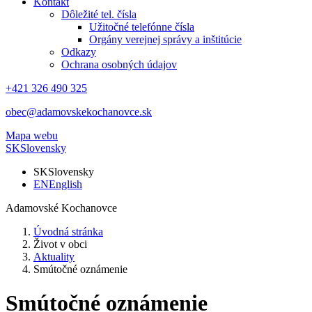
Kontakt
Dôležité tel. čísla
Užitočné telefónne čísla
Orgány verejnej správy a inštitúcie
Odkazy
Ochrana osobných údajov
+421 326 490 325
obec@adamovskekochanovce.sk
Mapa webu
SK
Slovensky
SK
Slovensky
EN
English
Adamovské Kochanovce
Úvodná stránka
Život v obci
Aktuality
Smútočné oznámenie
Smútočné oznámenie