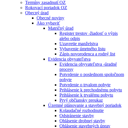
Termíny zasadnutí OZ
Rokovací poriadok OZ
Obecný úrad
Obecné noviny
Ako vybaviť
Matričný úrad
Register trestov -žiadosť o výpis
alebo odpis
Uzavretie manželstva
Vybavenie úmrtného listu
Zápis novorodenca a rodný list
Evidencia obyvateľstva
Evidencia obyvateľstva -úradné
procesy
Potvrdenie o poslednom spoločnom
pobyte
Potvrdenie o trvalom pobyte
Prihlásenie k prechodnému pobytu
Prihlásenie k trvalému pobytu
Prvý občiansky preukaz
Územné plánovanie a stavebný poriadok
Kolaudačné rozhodnutie
Odstránenie stavby
Ohlásenie drobnej stavby
Ohlásenie stavebných úprav