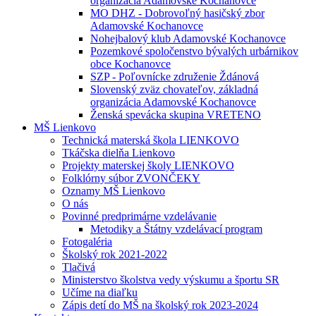
organizácia Adamovské Kochanovce
MO DHZ - Dobrovoľný hasičský zbor
Adamovské Kochanovce
Nohejbalový klub Adamovské Kochanovce
Pozemkové spoločenstvo bývalých urbárnikov
obce Kochanovce
SZP - Poľovnícke združenie Ždánová
Slovenský zväz chovateľov, základná
organizácia Adamovské Kochanovce
Ženská spevácka skupina VRETENO
MŠ Lienkovo
Technická materská škola LIENKOVO
Tkáčska dielňa Lienkovo
Projekty materskej školy LIENKOVO
Folklórny súbor ZVONČEKY
Oznamy MŠ Lienkovo
O nás
Povinné predprimárne vzdelávanie
Metodiky a Štátny vzdelávací program
Fotogaléria
Školský rok 2021-2022
Tlačivá
Ministerstvo školstva vedy výskumu a športu SR
Učíme na diaľku
Zápis detí do MŠ na školský rok 2023-2024