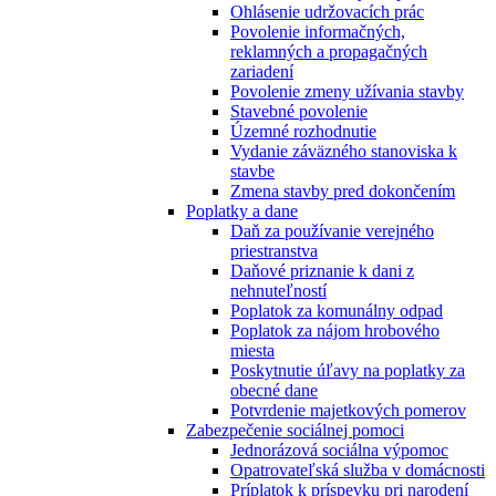
Ohlásenie udržovacích prác
Povolenie informačných,
reklamných a propagačných
zariadení
Povolenie zmeny užívania stavby
Stavebné povolenie
Územné rozhodnutie
Vydanie záväzného stanoviska k
stavbe
Zmena stavby pred dokončením
Poplatky a dane
Daň za používanie verejného
priestranstva
Daňové priznanie k dani z
nehnuteľností
Poplatok za komunálny odpad
Poplatok za nájom hrobového
miesta
Poskytnutie úľavy na poplatky za
obecné dane
Potvrdenie majetkových pomerov
Zabezpečenie sociálnej pomoci
Jednorázová sociálna výpomoc
Opatrovateľská služba v domácnosti
Príplatok k príspevku pri narodení