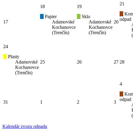
21
18
19
Kom
Papier
Sklo
odpad
17
Adamovské
Adamovské
20
Kochanovce
Kochanovce
(Trenčín)
(Trenčín)
24
Plasty
Adamovské
25
26
27
28
Kochanovce
(Trenčín)
4
Kom
odpad
31
1
2
3
Kalendár zvozu odpadu