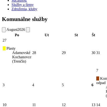
Súčasnosť
Služby a firmy
Združenia, kluby
Komunálne služby
August
2026
Po
Ut
St
Št
27
Plasty
Adamovské
28
29
30
31
Kochanovce
(Trenčín)
7
Kom
odpad
3
4
5
6
10
11
12
13
14