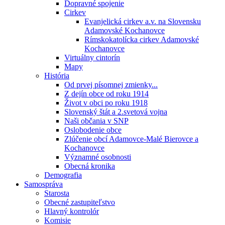
Dopravné spojenie
Cirkev
Evanjelická cirkev a.v. na Slovensku
Adamovské Kochanovce
Rímskokatolícka cirkev Adamovské
Kochanovce
Virtuálny cintorín
Mapy
História
Od prvej písomnej zmienky...
Z dejín obce od roku 1914
Život v obci po roku 1918
Slovenský štát a 2.svetová vojna
Naši občania v SNP
Oslobodenie obce
Zlúčenie obcí Adamovce-Malé Bierovce a
Kochanovce
Významné osobnosti
Obecná kronika
Demografia
Samospráva
Starosta
Obecné zastupiteľstvo
Hlavný kontrolór
Komisie