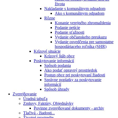
života
Nakladanie s komunálnym odpadom
Ako s komunálnym odpadom
Rôzne
Konanie verejného zhromaždenia
Podanie petície
Podanie sťažnosti
Vydanie občianskeho preukazu
Vydanie osvedčenia pre samostatne
hospodáriaceho roľníka (SHR)
Krízové situácie
Krízový štáb obce
Poskytovanie informácií
Spôsob podania
Ako podať opravný prostriedok
Postup obce pri poskytovaní žiadosti
Správne poplatky za poskytovanie
informácií
Spôsob úhrady
Zverejňovanie
Úradná tabuľa
Zmluvy, Faktúry, Objednávky
Povinne zverejňované dokumenty - archiv
Tlačivá - žiadosti...
Životné prostredie