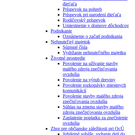
dieťaťa
Príspevok na pohreb
Príspevok pri narodení dieťaťa
Rodičovský príspevok
Umiestnenie v domove dôchodcov
Podnikanie
Oznámenie o začatí podnikania
Nehnuteľný majetok
Súpisné čísla
Vydržanie nehnuteľného majetku
Životné prostredie
Povolenie na užívanie stavby
malého zdroja znečisťovania
ovzdušia
Povolenie na výrub dreviny
Povolenie rozkopávky miestnych
komunikácií
Povolenie stavby malého zdroja
znečisťovania ovzdušia
Súhlas na zmenu stavby malého
zdroja znečisťovania ovzdušia
Zaplatenie poplatku za znečistenie
ovzdušia
Zbor pre občianske záležitosti pri OcÚ
Jubilejné sobáše, uvítanie detí do