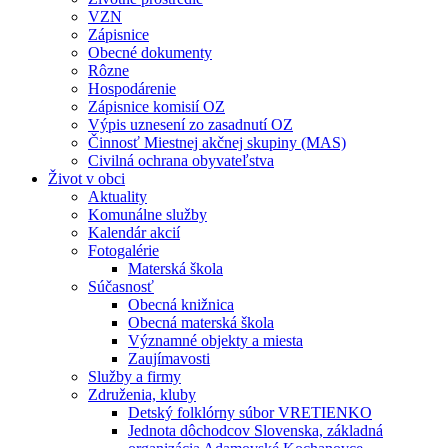
VZN
Zápisnice
Obecné dokumenty
Rôzne
Hospodárenie
Zápisnice komisií OZ
Výpis uznesení zo zasadnutí OZ
Činnosť Miestnej akčnej skupiny (MAS)
Civilná ochrana obyvateľstva
Život v obci
Aktuality
Komunálne služby
Kalendár akcií
Fotogalérie
Materská škola
Súčasnosť
Obecná knižnica
Obecná materská škola
Významné objekty a miesta
Zaujímavosti
Služby a firmy
Združenia, kluby
Detský folklórny súbor VRETIENKO
Jednota dôchodcov Slovenska, základná