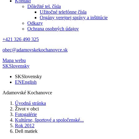
Kontakt
Dôležité tel. čísla
Užitočné telefónne čísla
Orgány verejnej správy a inštitúcie
Odkazy
Ochrana osobných údajov
+421 326 490 325
obec@adamovskekochanovce.sk
Mapa webu
SK
Slovensky
SK
Slovensky
EN
English
Adamovské Kochanovce
Úvodná stránka
Život v obci
Fotogalérie
Kultúrne, športové a spoločenské...
Rok 2012
Deň matiek