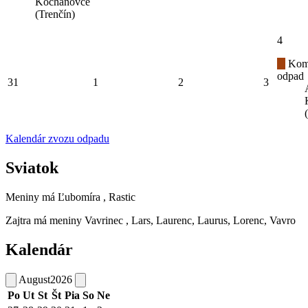
Kochanovce
(Trenčín)
4
Kom
odpad
31
1
2
3
Kalendár zvozu odpadu
Sviatok
Meniny má
Ľubomíra
, Rastic
Zajtra má meniny
Vavrinec
, Lars, Laurenc, Laurus, Lorenc, Vavro
Kalendár
August
2026
Po
Ut
St
Št
Pia
So
Ne