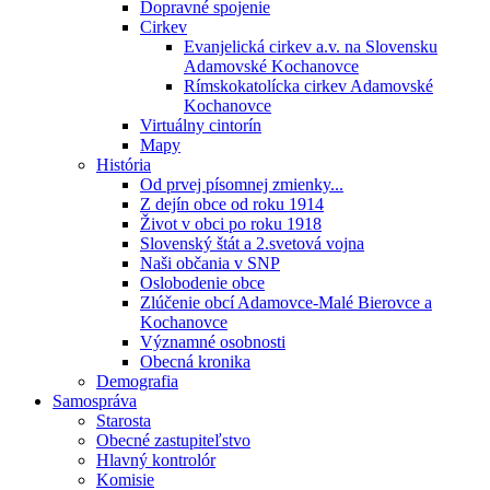
Dopravné spojenie
Cirkev
Evanjelická cirkev a.v. na Slovensku
Adamovské Kochanovce
Rímskokatolícka cirkev Adamovské
Kochanovce
Virtuálny cintorín
Mapy
História
Od prvej písomnej zmienky...
Z dejín obce od roku 1914
Život v obci po roku 1918
Slovenský štát a 2.svetová vojna
Naši občania v SNP
Oslobodenie obce
Zlúčenie obcí Adamovce-Malé Bierovce a
Kochanovce
Významné osobnosti
Obecná kronika
Demografia
Samospráva
Starosta
Obecné zastupiteľstvo
Hlavný kontrolór
Komisie