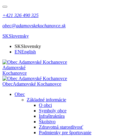
+421 326 490 325
obec@adamovskekochanovce.sk
SK
Slovensky
SK
Slovensky
EN
English
Adamovské
Kochanovce
Obec
Adamovské Kochanovce
Obec
Základné informácie
O obci
Symboly obce
Infraštruktúra
Školstvo
Zdravotná starostlivosť
Podmienky pre športovanie