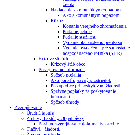
života
Nakladanie s komunálnym odpadom
Ako s komunálnym odpadom
Rôzne
Konanie verejného zhromaždenia
Podanie petície
Podanie sťažnosti
Vydanie občianskeho preukazu
Vydanie osvedčenia pre samostatne
hospodáriaceho roľníka (SHR)
Krízové situácie
Krízový štáb obce
Poskytovanie informácií
Spôsob podania
Ako podať opravný prostriedok
Postup obce pri poskytovaní žiadosti
Správne poplatky za poskytovanie
informácií
Spôsob úhrady
Zverejňovanie
Úradná tabuľa
Zmluvy, Faktúry, Objednávky
Povinne zverejňované dokumenty - archiv
Tlačivá - žiadosti...
Životné prostredie