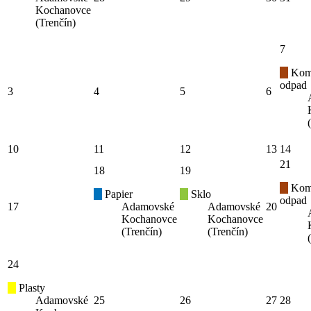
Kochanovce
(Trenčín)
7
Kom
odpad
3
4
5
6
10
11
12
13
14
21
18
19
Kom
Papier
Sklo
odpad
17
Adamovské
Adamovské
20
Kochanovce
Kochanovce
(Trenčín)
(Trenčín)
24
Plasty
Adamovské
25
26
27
28