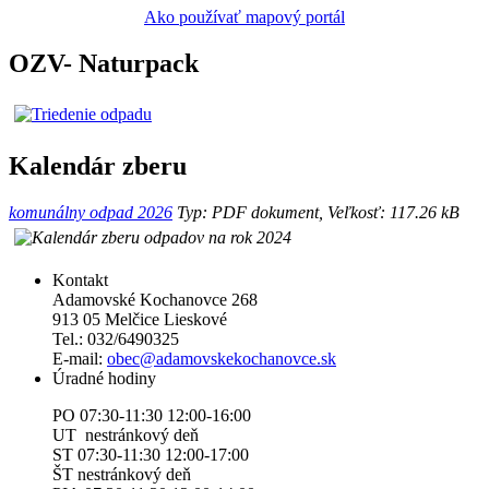
Ako používať mapový portál
OZV- Naturpack
Kalendár zberu
komunálny odpad 2026
Typ: PDF dokument, Veľkosť: 117.26 kB
Kontakt
Adamovské Kochanovce 268
913 05 Melčice Lieskové
Tel.: 032/6490325
E-mail:
obec@adamovskekochanovce.sk
Úradné hodiny
PO 07:30-11:30 12:00-16:00
UT nestránkový deň
ST 07:30-11:30 12:00-17:00
ŠT nestránkový deň