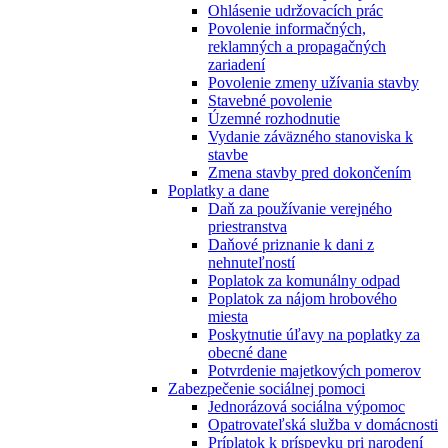
Ohlásenie udržovacích prác
Povolenie informačných,
reklamných a propagačných
zariadení
Povolenie zmeny užívania stavby
Stavebné povolenie
Územné rozhodnutie
Vydanie záväzného stanoviska k
stavbe
Zmena stavby pred dokončením
Poplatky a dane
Daň za používanie verejného
priestranstva
Daňové priznanie k dani z
nehnuteľností
Poplatok za komunálny odpad
Poplatok za nájom hrobového
miesta
Poskytnutie úľavy na poplatky za
obecné dane
Potvrdenie majetkových pomerov
Zabezpečenie sociálnej pomoci
Jednorázová sociálna výpomoc
Opatrovateľská služba v domácnosti
Príplatok k príspevku pri narodení