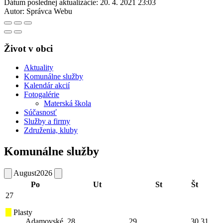
Dátum poslednej aktualizácie:
20. 4. 2021 23:03
Autor:
Správca Webu
Život v obci
Aktuality
Komunálne služby
Kalendár akcií
Fotogalérie
Materská škola
Súčasnosť
Služby a firmy
Združenia, kluby
Komunálne služby
August
2026
Po
Ut
St
Št
27
Plasty
Adamovské
28
29
30
31