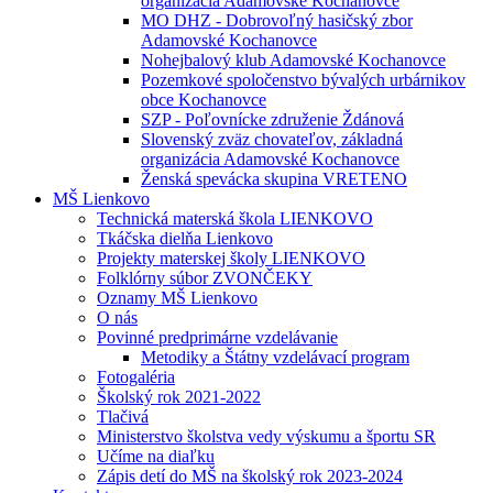
organizácia Adamovské Kochanovce
MO DHZ - Dobrovoľný hasičský zbor
Adamovské Kochanovce
Nohejbalový klub Adamovské Kochanovce
Pozemkové spoločenstvo bývalých urbárnikov
obce Kochanovce
SZP - Poľovnícke združenie Ždánová
Slovenský zväz chovateľov, základná
organizácia Adamovské Kochanovce
Ženská spevácka skupina VRETENO
MŠ Lienkovo
Technická materská škola LIENKOVO
Tkáčska dielňa Lienkovo
Projekty materskej školy LIENKOVO
Folklórny súbor ZVONČEKY
Oznamy MŠ Lienkovo
O nás
Povinné predprimárne vzdelávanie
Metodiky a Štátny vzdelávací program
Fotogaléria
Školský rok 2021-2022
Tlačivá
Ministerstvo školstva vedy výskumu a športu SR
Učíme na diaľku
Zápis detí do MŠ na školský rok 2023-2024