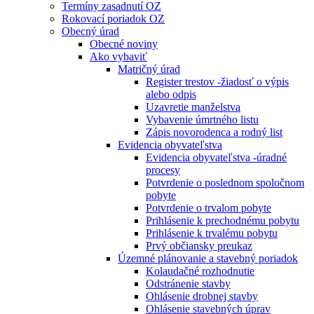
Termíny zasadnutí OZ
Rokovací poriadok OZ
Obecný úrad
Obecné noviny
Ako vybaviť
Matričný úrad
Register trestov -žiadosť o výpis
alebo odpis
Uzavretie manželstva
Vybavenie úmrtného listu
Zápis novorodenca a rodný list
Evidencia obyvateľstva
Evidencia obyvateľstva -úradné
procesy
Potvrdenie o poslednom spoločnom
pobyte
Potvrdenie o trvalom pobyte
Prihlásenie k prechodnému pobytu
Prihlásenie k trvalému pobytu
Prvý občiansky preukaz
Územné plánovanie a stavebný poriadok
Kolaudačné rozhodnutie
Odstránenie stavby
Ohlásenie drobnej stavby
Ohlásenie stavebných úprav