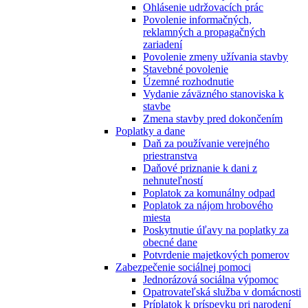
Ohlásenie udržovacích prác
Povolenie informačných,
reklamných a propagačných
zariadení
Povolenie zmeny užívania stavby
Stavebné povolenie
Územné rozhodnutie
Vydanie záväzného stanoviska k
stavbe
Zmena stavby pred dokončením
Poplatky a dane
Daň za používanie verejného
priestranstva
Daňové priznanie k dani z
nehnuteľností
Poplatok za komunálny odpad
Poplatok za nájom hrobového
miesta
Poskytnutie úľavy na poplatky za
obecné dane
Potvrdenie majetkových pomerov
Zabezpečenie sociálnej pomoci
Jednorázová sociálna výpomoc
Opatrovateľská služba v domácnosti
Príplatok k príspevku pri narodení