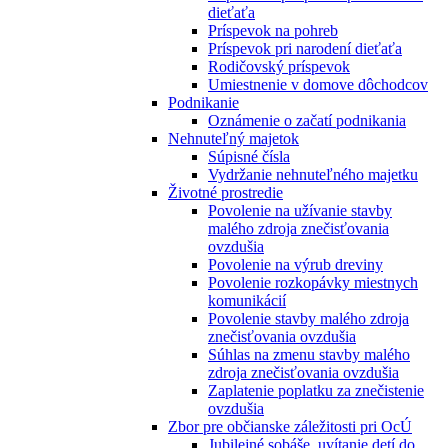
dieťaťa
Príspevok na pohreb
Príspevok pri narodení dieťaťa
Rodičovský príspevok
Umiestnenie v domove dôchodcov
Podnikanie
Oznámenie o začatí podnikania
Nehnuteľný majetok
Súpisné čísla
Vydržanie nehnuteľného majetku
Životné prostredie
Povolenie na užívanie stavby
malého zdroja znečisťovania
ovzdušia
Povolenie na výrub dreviny
Povolenie rozkopávky miestnych
komunikácií
Povolenie stavby malého zdroja
znečisťovania ovzdušia
Súhlas na zmenu stavby malého
zdroja znečisťovania ovzdušia
Zaplatenie poplatku za znečistenie
ovzdušia
Zbor pre občianske záležitosti pri OcÚ
Jubilejné sobáše, uvítanie detí do