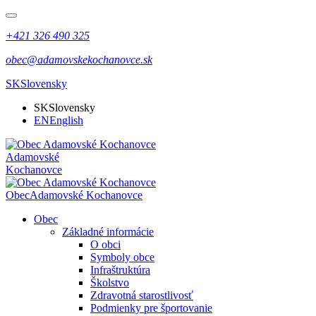
+421 326 490 325
obec@adamovskekochanovce.sk
SK
Slovensky
SK
Slovensky
EN
English
Adamovské
Kochanovce
Obec
Adamovské Kochanovce
Obec
Základné informácie
O obci
Symboly obce
Infraštruktúra
Školstvo
Zdravotná starostlivosť
Podmienky pre športovanie