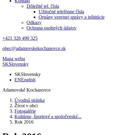
Kontakt
Dôležité tel. čísla
Užitočné telefónne čísla
Orgány verejnej správy a inštitúcie
Odkazy
Ochrana osobných údajov
+421 326 490 325
obec@adamovskekochanovce.sk
Mapa webu
SK
Slovensky
SK
Slovensky
EN
English
Adamovské Kochanovce
Úvodná stránka
Život v obci
Fotogalérie
Kultúrne, športové a spoločenské...
Rok 2016