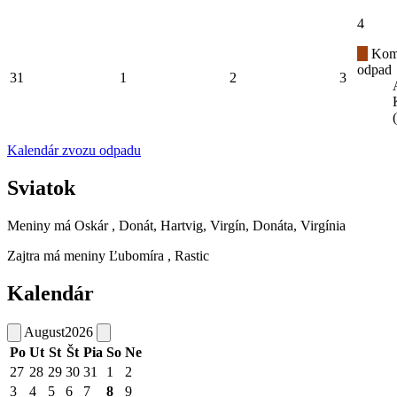
4
Kom
odpad
31
1
2
3
Kalendár zvozu odpadu
Sviatok
Meniny má
Oskár
, Donát, Hartvig, Virgín, Donáta, Virgínia
Zajtra má meniny
Ľubomíra
, Rastic
Kalendár
August
2026
Po
Ut
St
Št
Pia
So
Ne
27
28
29
30
31
1
2
3
4
5
6
7
8
9