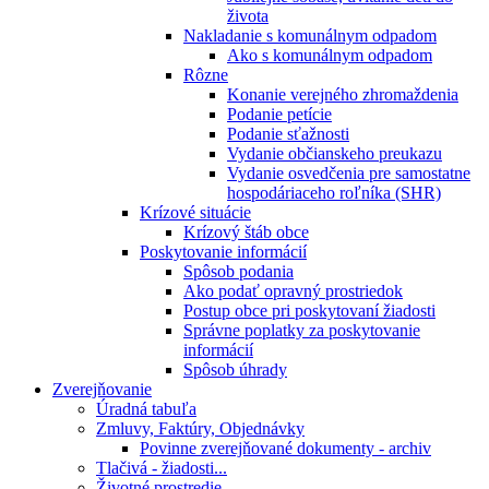
života
Nakladanie s komunálnym odpadom
Ako s komunálnym odpadom
Rôzne
Konanie verejného zhromaždenia
Podanie petície
Podanie sťažnosti
Vydanie občianskeho preukazu
Vydanie osvedčenia pre samostatne
hospodáriaceho roľníka (SHR)
Krízové situácie
Krízový štáb obce
Poskytovanie informácií
Spôsob podania
Ako podať opravný prostriedok
Postup obce pri poskytovaní žiadosti
Správne poplatky za poskytovanie
informácií
Spôsob úhrady
Zverejňovanie
Úradná tabuľa
Zmluvy, Faktúry, Objednávky
Povinne zverejňované dokumenty - archiv
Tlačivá - žiadosti...
Životné prostredie