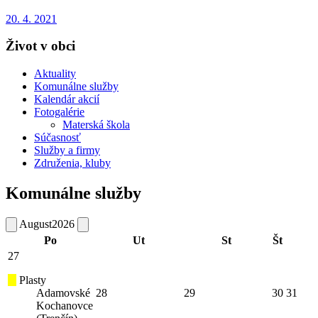
20. 4. 2021
Život v obci
Aktuality
Komunálne služby
Kalendár akcií
Fotogalérie
Materská škola
Súčasnosť
Služby a firmy
Združenia, kluby
Komunálne služby
August
2026
Po
Ut
St
Št
27
Plasty
Adamovské
28
29
30
31
Kochanovce