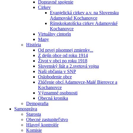
Dopravné spojenie
Cirkev
Evanjelická cirkev a.v. na Slovensku
Adamovské Kochanovce
Rímskokatolícka cirkev Adamovské
Kochanovce
Virtuálny cintorín
Mapy
História
Od prvej písomnej zmienky...
Z dejín obce od roku 1914
Život v obci po roku 1918
Slovenský štát a 2.svetová vojna
Naši občania v SNP
Oslobodenie obce
Zlúčenie obcí Adamovce-Malé Bierovce a
Kochanovce
Významné osobnosti
Obecná kronika
Demografia
Samospráva
Starosta
Obecné zastupiteľstvo
Hlavný kontrolór
Komisie