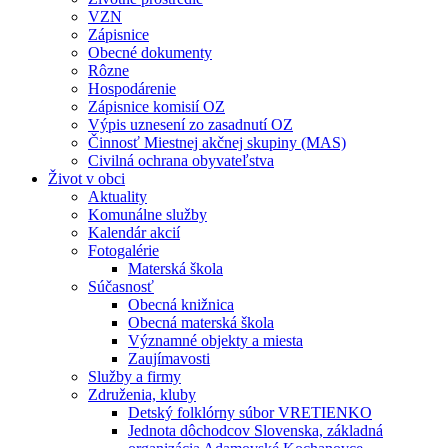
VZN
Zápisnice
Obecné dokumenty
Rôzne
Hospodárenie
Zápisnice komisií OZ
Výpis uznesení zo zasadnutí OZ
Činnosť Miestnej akčnej skupiny (MAS)
Civilná ochrana obyvateľstva
Život v obci
Aktuality
Komunálne služby
Kalendár akcií
Fotogalérie
Materská škola
Súčasnosť
Obecná knižnica
Obecná materská škola
Významné objekty a miesta
Zaujímavosti
Služby a firmy
Združenia, kluby
Detský folklórny súbor VRETIENKO
Jednota dôchodcov Slovenska, základná