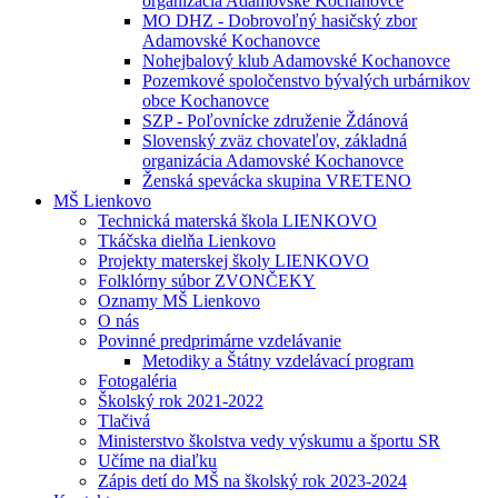
organizácia Adamovské Kochanovce
MO DHZ - Dobrovoľný hasičský zbor
Adamovské Kochanovce
Nohejbalový klub Adamovské Kochanovce
Pozemkové spoločenstvo bývalých urbárnikov
obce Kochanovce
SZP - Poľovnícke združenie Ždánová
Slovenský zväz chovateľov, základná
organizácia Adamovské Kochanovce
Ženská spevácka skupina VRETENO
MŠ Lienkovo
Technická materská škola LIENKOVO
Tkáčska dielňa Lienkovo
Projekty materskej školy LIENKOVO
Folklórny súbor ZVONČEKY
Oznamy MŠ Lienkovo
O nás
Povinné predprimárne vzdelávanie
Metodiky a Štátny vzdelávací program
Fotogaléria
Školský rok 2021-2022
Tlačivá
Ministerstvo školstva vedy výskumu a športu SR
Učíme na diaľku
Zápis detí do MŠ na školský rok 2023-2024