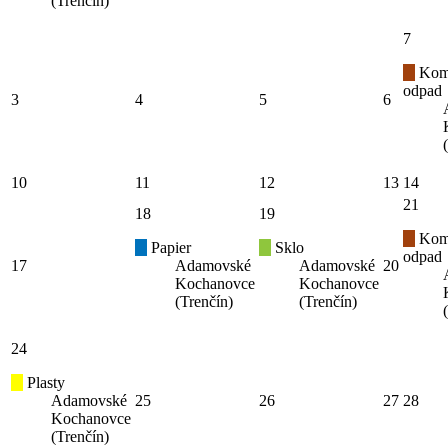
(Trenčín)
7
Kom
odpad
3
4
5
6
10
11
12
13
14
21
18
19
Kom
Papier
Sklo
odpad
17
Adamovské
Adamovské
20
Kochanovce
Kochanovce
(Trenčín)
(Trenčín)
24
Plasty
Adamovské
25
26
27
28
Kochanovce
(Trenčín)