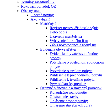
Termíny zasadnutí OZ
Rokovací poriadok OZ
Obecný úrad
Obecné noviny
Ako vybaviť
Matričný úrad
Register trestov -žiadosť o výpis
alebo odpis
Uzavretie manželstva
Vybavenie úmrtného listu
Zápis novorodenca a rodný list
Evidencia obyvateľstva
Evidencia obyvateľstva -úradné
procesy
Potvrdenie o poslednom spoločnom
pobyte
Potvrdenie o trvalom pobyte
Prihlásenie k prechodnému pobytu
Prihlásenie k trvalému pobytu
Prvý občiansky preukaz
Územné plánovanie a stavebný poriadok
Kolaudačné rozhodnutie
Odstránenie stavby
Ohlásenie drobnej stavby
Ohlásenie stavebných úprav