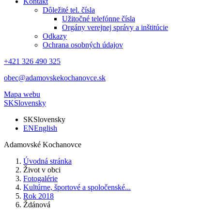
Kontakt
Dôležité tel. čísla
Užitočné telefónne čísla
Orgány verejnej správy a inštitúcie
Odkazy
Ochrana osobných údajov
+421 326 490 325
obec@adamovskekochanovce.sk
Mapa webu
SK
Slovensky
SK
Slovensky
EN
English
Adamovské Kochanovce
Úvodná stránka
Život v obci
Fotogalérie
Kultúrne, športové a spoločenské...
Rok 2018
Ždánová