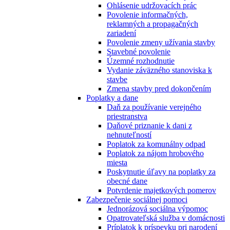
Ohlásenie udržovacích prác
Povolenie informačných,
reklamných a propagačných
zariadení
Povolenie zmeny užívania stavby
Stavebné povolenie
Územné rozhodnutie
Vydanie záväzného stanoviska k
stavbe
Zmena stavby pred dokončením
Poplatky a dane
Daň za používanie verejného
priestranstva
Daňové priznanie k dani z
nehnuteľností
Poplatok za komunálny odpad
Poplatok za nájom hrobového
miesta
Poskytnutie úľavy na poplatky za
obecné dane
Potvrdenie majetkových pomerov
Zabezpečenie sociálnej pomoci
Jednorázová sociálna výpomoc
Opatrovateľská služba v domácnosti
Príplatok k príspevku pri narodení