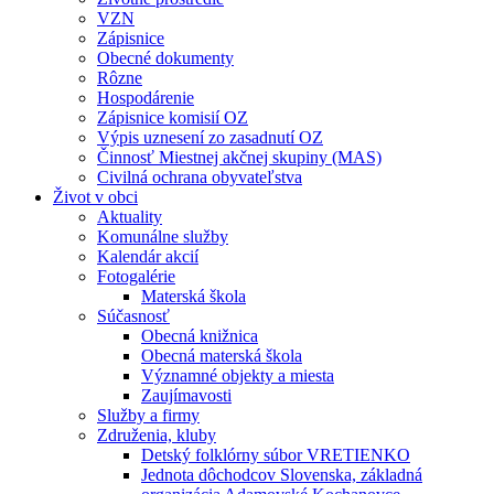
VZN
Zápisnice
Obecné dokumenty
Rôzne
Hospodárenie
Zápisnice komisií OZ
Výpis uznesení zo zasadnutí OZ
Činnosť Miestnej akčnej skupiny (MAS)
Civilná ochrana obyvateľstva
Život v obci
Aktuality
Komunálne služby
Kalendár akcií
Fotogalérie
Materská škola
Súčasnosť
Obecná knižnica
Obecná materská škola
Významné objekty a miesta
Zaujímavosti
Služby a firmy
Združenia, kluby
Detský folklórny súbor VRETIENKO
Jednota dôchodcov Slovenska, základná