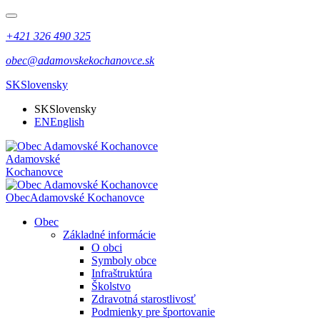
+421 326 490 325
obec@adamovskekochanovce.sk
SK
Slovensky
SK
Slovensky
EN
English
Adamovské
Kochanovce
Obec
Adamovské Kochanovce
Obec
Základné informácie
O obci
Symboly obce
Infraštruktúra
Školstvo
Zdravotná starostlivosť
Podmienky pre športovanie