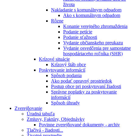
života
Nakladanie s komunálnym odpadom
Ako s komunálnym odpadom
Rôzne
Konanie verejného zhromaždenia
Podanie petície
Podanie sťažnosti
Vydanie občianskeho preukazu
Vydanie osvedčenia pre samostatne
hospodáriaceho roľníka (SHR)
Krízové situácie
Krízový štáb obce
Poskytovanie informácií
Spôsob podania
Ako podať opravný prostriedok
Postup obce pri poskytovaní žiadosti
Správne poplatky za poskytovanie
informácií
Spôsob úhrady
Zverejňovanie
Úradná tabuľa
Zmluvy, Faktúry, Objednávky
Povinne zverejňované dokumenty - archiv
Tlačivá - žiadosti...
Životné prostredie