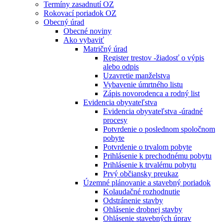
Termíny zasadnutí OZ
Rokovací poriadok OZ
Obecný úrad
Obecné noviny
Ako vybaviť
Matričný úrad
Register trestov -žiadosť o výpis
alebo odpis
Uzavretie manželstva
Vybavenie úmrtného listu
Zápis novorodenca a rodný list
Evidencia obyvateľstva
Evidencia obyvateľstva -úradné
procesy
Potvrdenie o poslednom spoločnom
pobyte
Potvrdenie o trvalom pobyte
Prihlásenie k prechodnému pobytu
Prihlásenie k trvalému pobytu
Prvý občiansky preukaz
Územné plánovanie a stavebný poriadok
Kolaudačné rozhodnutie
Odstránenie stavby
Ohlásenie drobnej stavby
Ohlásenie stavebných úprav