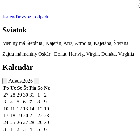
Kalendár zvozu odpadu
Sviatok
Meniny má
Štefánia
, Kajetán, Afra, Afrodita, Kajetána, Štefana
Zajtra má meniny
Oskár
, Donát, Hartvig, Virgín, Donáta, Virgínia
Kalendár
August
2026
Po
Ut
St
Št
Pia
So
Ne
27
28
29
30
31
1
2
3
4
5
6
7
8
9
10
11
12
13
14
15
16
17
18
19
20
21
22
23
24
25
26
27
28
29
30
31
1
2
3
4
5
6