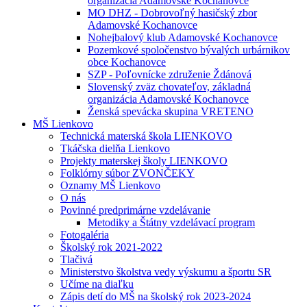
organizácia Adamovské Kochanovce
MO DHZ - Dobrovoľný hasičský zbor
Adamovské Kochanovce
Nohejbalový klub Adamovské Kochanovce
Pozemkové spoločenstvo bývalých urbárnikov
obce Kochanovce
SZP - Poľovnícke združenie Ždánová
Slovenský zväz chovateľov, základná
organizácia Adamovské Kochanovce
Ženská spevácka skupina VRETENO
MŠ Lienkovo
Technická materská škola LIENKOVO
Tkáčska dielňa Lienkovo
Projekty materskej školy LIENKOVO
Folklórny súbor ZVONČEKY
Oznamy MŠ Lienkovo
O nás
Povinné predprimárne vzdelávanie
Metodiky a Štátny vzdelávací program
Fotogaléria
Školský rok 2021-2022
Tlačivá
Ministerstvo školstva vedy výskumu a športu SR
Učíme na diaľku
Zápis detí do MŠ na školský rok 2023-2024