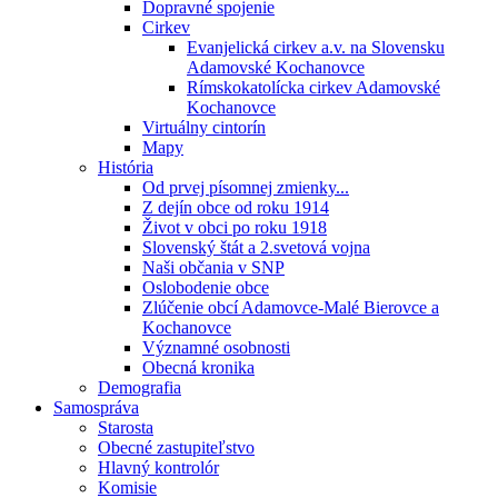
Dopravné spojenie
Cirkev
Evanjelická cirkev a.v. na Slovensku
Adamovské Kochanovce
Rímskokatolícka cirkev Adamovské
Kochanovce
Virtuálny cintorín
Mapy
História
Od prvej písomnej zmienky...
Z dejín obce od roku 1914
Život v obci po roku 1918
Slovenský štát a 2.svetová vojna
Naši občania v SNP
Oslobodenie obce
Zlúčenie obcí Adamovce-Malé Bierovce a
Kochanovce
Významné osobnosti
Obecná kronika
Demografia
Samospráva
Starosta
Obecné zastupiteľstvo
Hlavný kontrolór
Komisie