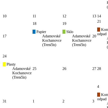
10
11
12
13
14
21
18
19
Kom
Papier
Sklo
odpad
17
Adamovské
Adamovské
20
Kochanovce
Kochanovce
(Trenčín)
(Trenčín)
24
Plasty
Adamovské
25
26
27
28
Kochanovce
(Trenčín)
4
Kom
odpad
31
1
2
3