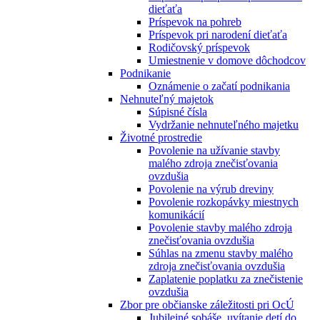
dieťaťa
Príspevok na pohreb
Príspevok pri narodení dieťaťa
Rodičovský príspevok
Umiestnenie v domove dôchodcov
Podnikanie
Oznámenie o začatí podnikania
Nehnuteľný majetok
Súpisné čísla
Vydržanie nehnuteľného majetku
Životné prostredie
Povolenie na užívanie stavby
malého zdroja znečisťovania
ovzdušia
Povolenie na výrub dreviny
Povolenie rozkopávky miestnych
komunikácií
Povolenie stavby malého zdroja
znečisťovania ovzdušia
Súhlas na zmenu stavby malého
zdroja znečisťovania ovzdušia
Zaplatenie poplatku za znečistenie
ovzdušia
Zbor pre občianske záležitosti pri OcÚ
Jubilejné sobáše, uvítanie detí do