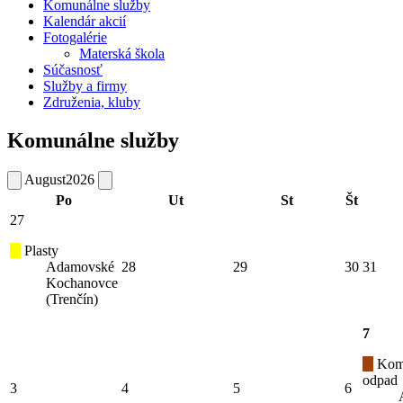
Komunálne služby
Kalendár akcií
Fotogalérie
Materská škola
Súčasnosť
Služby a firmy
Združenia, kluby
Komunálne služby
August
2026
Po
Ut
St
Št
27
Plasty
Adamovské
28
29
30
31
Kochanovce
(Trenčín)
7
Kom
odpad
3
4
5
6