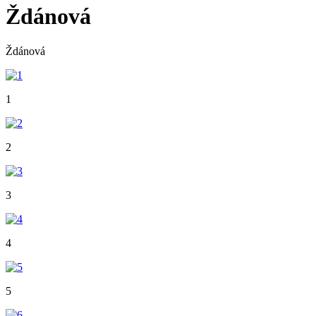
Ždánová
Ždánová
1
2
3
4
5