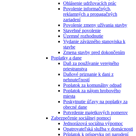
Ohlásenie udržovacích prác
Povolenie informačných,
reklamných a propagačných
zariadení
Povolenie zmeny užívania stavby
Stavebné povolenie
Územné rozhodnutie
Vydanie záväzného stanoviska k
stavbe
Zmena stavby pred dokončením
Poplatky a dane
Daň za používanie verejného
priestranstva
Daňové priznanie k dani z
nehnuteľností
Poplatok za komunálny odpad
Poplatok za nájom hrobového
miesta
Poskytnutie úľavy na poplatky za
obecné dane
Potvrdenie majetkových pomerov
Zabezpečenie sociálnej pomoci
Jednorázová sociálna výpomoc
Opatrovateľská služba v domácnosti
Príplatok k príspevku pri narodení