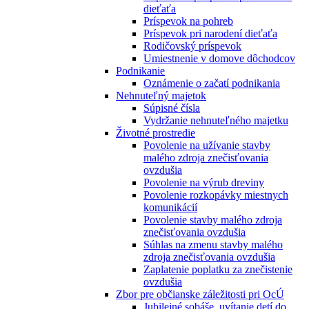
dieťaťa
Príspevok na pohreb
Príspevok pri narodení dieťaťa
Rodičovský príspevok
Umiestnenie v domove dôchodcov
Podnikanie
Oznámenie o začatí podnikania
Nehnuteľný majetok
Súpisné čísla
Vydržanie nehnuteľného majetku
Životné prostredie
Povolenie na užívanie stavby
malého zdroja znečisťovania
ovzdušia
Povolenie na výrub dreviny
Povolenie rozkopávky miestnych
komunikácií
Povolenie stavby malého zdroja
znečisťovania ovzdušia
Súhlas na zmenu stavby malého
zdroja znečisťovania ovzdušia
Zaplatenie poplatku za znečistenie
ovzdušia
Zbor pre občianske záležitosti pri OcÚ
Jubilejné sobáše, uvítanie detí do