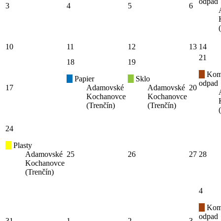
odpad
3
4
5
6
10
11
12
13
14
21
18
19
Kom
Papier
Sklo
odpad
17
Adamovské
Adamovské
20
Kochanovce
Kochanovce
(Trenčín)
(Trenčín)
24
Plasty
Adamovské
25
26
27
28
Kochanovce
(Trenčín)
4
Kom
odpad
31
1
2
3