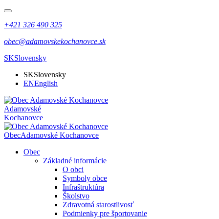
+421 326 490 325
obec@adamovskekochanovce.sk
SK
Slovensky
SK
Slovensky
EN
English
Adamovské
Kochanovce
Obec
Adamovské Kochanovce
Obec
Základné informácie
O obci
Symboly obce
Infraštruktúra
Školstvo
Zdravotná starostlivosť
Podmienky pre športovanie