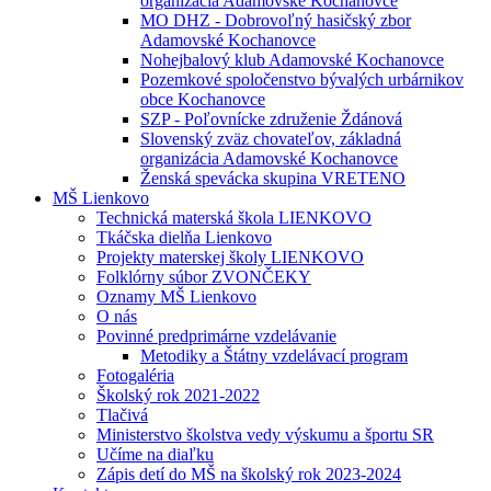
organizácia Adamovské Kochanovce
MO DHZ - Dobrovoľný hasičský zbor
Adamovské Kochanovce
Nohejbalový klub Adamovské Kochanovce
Pozemkové spoločenstvo bývalých urbárnikov
obce Kochanovce
SZP - Poľovnícke združenie Ždánová
Slovenský zväz chovateľov, základná
organizácia Adamovské Kochanovce
Ženská spevácka skupina VRETENO
MŠ Lienkovo
Technická materská škola LIENKOVO
Tkáčska dielňa Lienkovo
Projekty materskej školy LIENKOVO
Folklórny súbor ZVONČEKY
Oznamy MŠ Lienkovo
O nás
Povinné predprimárne vzdelávanie
Metodiky a Štátny vzdelávací program
Fotogaléria
Školský rok 2021-2022
Tlačivá
Ministerstvo školstva vedy výskumu a športu SR
Učíme na diaľku
Zápis detí do MŠ na školský rok 2023-2024