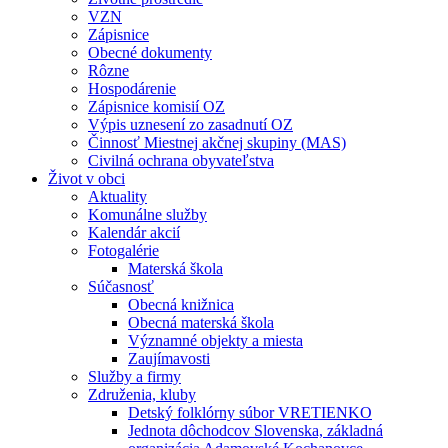
VZN
Zápisnice
Obecné dokumenty
Rôzne
Hospodárenie
Zápisnice komisií OZ
Výpis uznesení zo zasadnutí OZ
Činnosť Miestnej akčnej skupiny (MAS)
Civilná ochrana obyvateľstva
Život v obci
Aktuality
Komunálne služby
Kalendár akcií
Fotogalérie
Materská škola
Súčasnosť
Obecná knižnica
Obecná materská škola
Významné objekty a miesta
Zaujímavosti
Služby a firmy
Združenia, kluby
Detský folklórny súbor VRETIENKO
Jednota dôchodcov Slovenska, základná