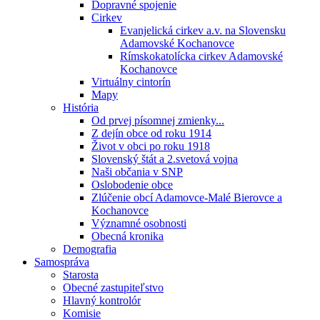
Dopravné spojenie
Cirkev
Evanjelická cirkev a.v. na Slovensku
Adamovské Kochanovce
Rímskokatolícka cirkev Adamovské
Kochanovce
Virtuálny cintorín
Mapy
História
Od prvej písomnej zmienky...
Z dejín obce od roku 1914
Život v obci po roku 1918
Slovenský štát a 2.svetová vojna
Naši občania v SNP
Oslobodenie obce
Zlúčenie obcí Adamovce-Malé Bierovce a
Kochanovce
Významné osobnosti
Obecná kronika
Demografia
Samospráva
Starosta
Obecné zastupiteľstvo
Hlavný kontrolór
Komisie