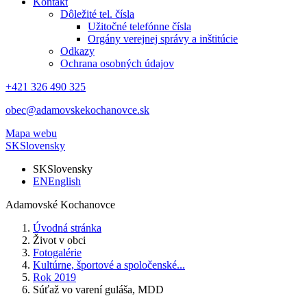
Kontakt
Dôležité tel. čísla
Užitočné telefónne čísla
Orgány verejnej správy a inštitúcie
Odkazy
Ochrana osobných údajov
+421 326 490 325
obec@adamovskekochanovce.sk
Mapa webu
SK
Slovensky
SK
Slovensky
EN
English
Adamovské Kochanovce
Úvodná stránka
Život v obci
Fotogalérie
Kultúrne, športové a spoločenské...
Rok 2019
Súťaž vo varení guláša, MDD