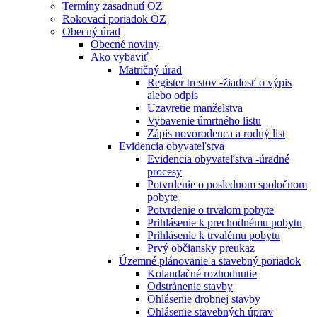
Termíny zasadnutí OZ
Rokovací poriadok OZ
Obecný úrad
Obecné noviny
Ako vybaviť
Matričný úrad
Register trestov -žiadosť o výpis
alebo odpis
Uzavretie manželstva
Vybavenie úmrtného listu
Zápis novorodenca a rodný list
Evidencia obyvateľstva
Evidencia obyvateľstva -úradné
procesy
Potvrdenie o poslednom spoločnom
pobyte
Potvrdenie o trvalom pobyte
Prihlásenie k prechodnému pobytu
Prihlásenie k trvalému pobytu
Prvý občiansky preukaz
Územné plánovanie a stavebný poriadok
Kolaudačné rozhodnutie
Odstránenie stavby
Ohlásenie drobnej stavby
Ohlásenie stavebných úprav