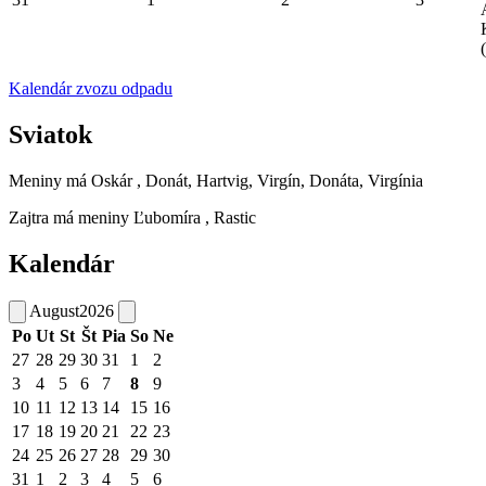
Kalendár zvozu odpadu
Sviatok
Meniny má
Oskár
, Donát, Hartvig, Virgín, Donáta, Virgínia
Zajtra má meniny
Ľubomíra
, Rastic
Kalendár
August
2026
Po
Ut
St
Št
Pia
So
Ne
27
28
29
30
31
1
2
3
4
5
6
7
8
9
10
11
12
13
14
15
16
17
18
19
20
21
22
23
24
25
26
27
28
29
30
31
1
2
3
4
5
6