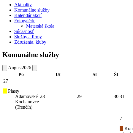
Aktuality
Komunálne služby
Kalendár akcií
Fotogalérie
Materská škola
Súčasnosť
Služby a firmy
Združenia, kluby
Komunálne služby
August
2026
Po
Ut
St
Št
27
Plasty
Adamovské
28
29
30
31
Kochanovce
(Trenčín)
7
Kom