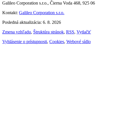
Galileo Corporation s.r.o., Čierna Voda 468, 925 06
Kontakt:
Galileo Corporation s.r.o.
Posledná aktualizácia: 6. 8. 2026
Zmena vzhľadu
,
Štruktúra stránok
,
RSS
,
Vytlačiť
Vyhlásenie o prístupnosti
,
Cookies
,
Webové sídlo