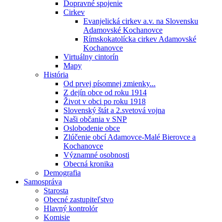
Dopravné spojenie
Cirkev
Evanjelická cirkev a.v. na Slovensku
Adamovské Kochanovce
Rímskokatolícka cirkev Adamovské
Kochanovce
Virtuálny cintorín
Mapy
História
Od prvej písomnej zmienky...
Z dejín obce od roku 1914
Život v obci po roku 1918
Slovenský štát a 2.svetová vojna
Naši občania v SNP
Oslobodenie obce
Zlúčenie obcí Adamovce-Malé Bierovce a
Kochanovce
Významné osobnosti
Obecná kronika
Demografia
Samospráva
Starosta
Obecné zastupiteľstvo
Hlavný kontrolór
Komisie