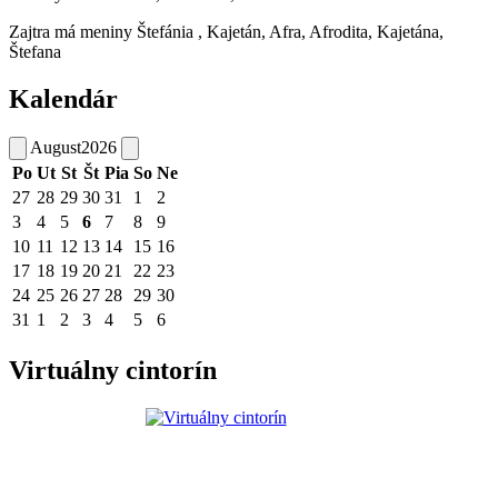
Zajtra má meniny
Štefánia
, Kajetán, Afra, Afrodita, Kajetána,
Štefana
Kalendár
August
2026
Po
Ut
St
Št
Pia
So
Ne
27
28
29
30
31
1
2
3
4
5
6
7
8
9
10
11
12
13
14
15
16
17
18
19
20
21
22
23
24
25
26
27
28
29
30
31
1
2
3
4
5
6
Virtuálny cintorín