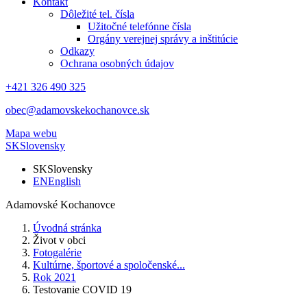
Kontakt
Dôležité tel. čísla
Užitočné telefónne čísla
Orgány verejnej správy a inštitúcie
Odkazy
Ochrana osobných údajov
+421 326 490 325
obec@adamovskekochanovce.sk
Mapa webu
SK
Slovensky
SK
Slovensky
EN
English
Adamovské Kochanovce
Úvodná stránka
Život v obci
Fotogalérie
Kultúrne, športové a spoločenské...
Rok 2021
Testovanie COVID 19