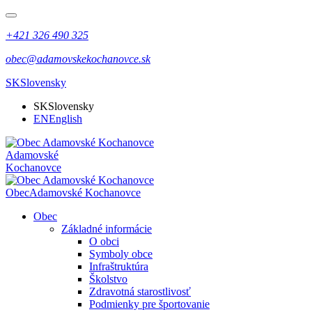
+421 326 490 325
obec@adamovskekochanovce.sk
SK
Slovensky
SK
Slovensky
EN
English
Adamovské
Kochanovce
Obec
Adamovské Kochanovce
Obec
Základné informácie
O obci
Symboly obce
Infraštruktúra
Školstvo
Zdravotná starostlivosť
Podmienky pre športovanie