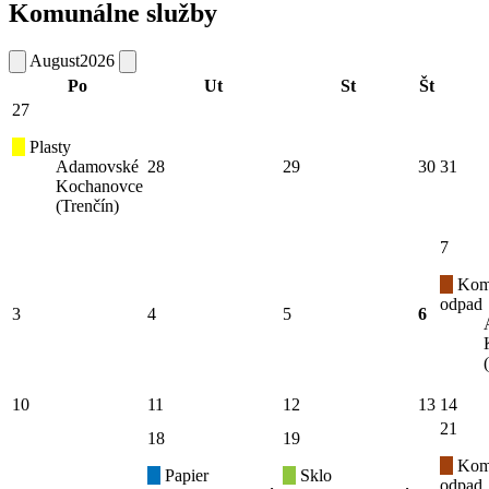
Komunálne služby
August
2026
Po
Ut
St
Št
27
Plasty
Adamovské
28
29
30
31
Kochanovce
(Trenčín)
7
Kom
odpad
3
4
5
6
10
11
12
13
14
21
18
19
Kom
Papier
Sklo
odpad