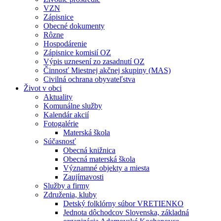
VZN
Zápisnice
Obecné dokumenty
Rôzne
Hospodárenie
Zápisnice komisií OZ
Výpis uznesení zo zasadnutí OZ
Činnosť Miestnej akčnej skupiny (MAS)
Civilná ochrana obyvateľstva
Život v obci
Aktuality
Komunálne služby
Kalendár akcií
Fotogalérie
Materská škola
Súčasnosť
Obecná knižnica
Obecná materská škola
Významné objekty a miesta
Zaujímavosti
Služby a firmy
Združenia, kluby
Detský folklórny súbor VRETIENKO
Jednota dôchodcov Slovenska, základná