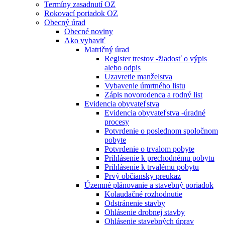
Termíny zasadnutí OZ
Rokovací poriadok OZ
Obecný úrad
Obecné noviny
Ako vybaviť
Matričný úrad
Register trestov -žiadosť o výpis
alebo odpis
Uzavretie manželstva
Vybavenie úmrtného listu
Zápis novorodenca a rodný list
Evidencia obyvateľstva
Evidencia obyvateľstva -úradné
procesy
Potvrdenie o poslednom spoločnom
pobyte
Potvrdenie o trvalom pobyte
Prihlásenie k prechodnému pobytu
Prihlásenie k trvalému pobytu
Prvý občiansky preukaz
Územné plánovanie a stavebný poriadok
Kolaudačné rozhodnutie
Odstránenie stavby
Ohlásenie drobnej stavby
Ohlásenie stavebných úprav