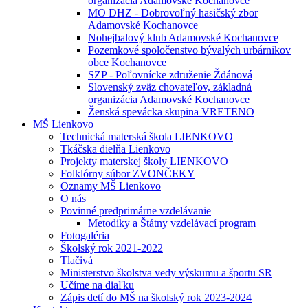
organizácia Adamovské Kochanovce
MO DHZ - Dobrovoľný hasičský zbor
Adamovské Kochanovce
Nohejbalový klub Adamovské Kochanovce
Pozemkové spoločenstvo bývalých urbárnikov
obce Kochanovce
SZP - Poľovnícke združenie Ždánová
Slovenský zväz chovateľov, základná
organizácia Adamovské Kochanovce
Ženská spevácka skupina VRETENO
MŠ Lienkovo
Technická materská škola LIENKOVO
Tkáčska dielňa Lienkovo
Projekty materskej školy LIENKOVO
Folklórny súbor ZVONČEKY
Oznamy MŠ Lienkovo
O nás
Povinné predprimárne vzdelávanie
Metodiky a Štátny vzdelávací program
Fotogaléria
Školský rok 2021-2022
Tlačivá
Ministerstvo školstva vedy výskumu a športu SR
Učíme na diaľku
Zápis detí do MŠ na školský rok 2023-2024