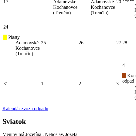
17
Adamovské
Adamovské
20
Kochanovce
Kochanovce
(Trenčín)
(Trenčín)
24
Plasty
Adamovské
25
26
27
28
Kochanovce
(Trenčín)
4
Kom
odpad
31
1
2
3
Kalendár zvozu odpadu
Sviatok
Meniny má
Jozefína
, Nehoslav, Jozefa