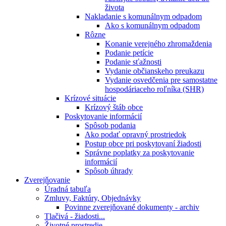
života
Nakladanie s komunálnym odpadom
Ako s komunálnym odpadom
Rôzne
Konanie verejného zhromaždenia
Podanie petície
Podanie sťažnosti
Vydanie občianskeho preukazu
Vydanie osvedčenia pre samostatne
hospodáriaceho roľníka (SHR)
Krízové situácie
Krízový štáb obce
Poskytovanie informácií
Spôsob podania
Ako podať opravný prostriedok
Postup obce pri poskytovaní žiadosti
Správne poplatky za poskytovanie
informácií
Spôsob úhrady
Zverejňovanie
Úradná tabuľa
Zmluvy, Faktúry, Objednávky
Povinne zverejňované dokumenty - archiv
Tlačivá - žiadosti...
Životné prostredie