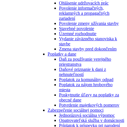
Ohlásenie udržovacích prác
Povolenie informačných,
reklamných a propagačných
zariadení
Povolenie zmeny užívania stavby
Stavebné povolenie
Územné rozhodnutie
Vydanie záväzného stanoviska k
stavbe
Zmena stavby pred dokončením
Poplatky a dane
Daň za používanie verejného
priestranstva
Daňové priznanie k dani z
nehnuteľností
Poplatok za komunálny odpad
Poplatok za nájom hrobového
miesta
Poskytnutie úľavy na poplatky za
obecné dane
Potvrdenie majetkových pomerov
Zabezpečenie sociálnej pomoci
Jednorázová sociálna výpomoc
Opatrovateľská služba v domácnosti
Príplatok k príspevku pri narodení