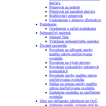
dieťaťa
Príspevok na pohreb
Príspevok pri narodení dieťaťa
Rodičovský príspevok
Umiestnenie v domove dôchodcov
Podnikanie
Oznámenie o začatí podnikania
Nehnuteľný majetok
Súpisné čísla
Vydržanie nehnuteľného majetku
Životné prostredie
Povolenie na užívanie stavby
malého zdroja znečisťovania
ovzdušia
Povolenie na výrub dreviny
Povolenie rozkopávky miestnych
komunikácií
Povolenie stavby malého zdroja
znečisťovania ovzdušia
Súhlas na zmenu stavby malého
zdroja znečisťovania ovzdušia
Zaplatenie poplatku za znečistenie
ovzdušia
Zbor pre občianske záležitosti pri OcÚ
Jubilejné sobáše, uvítanie detí do