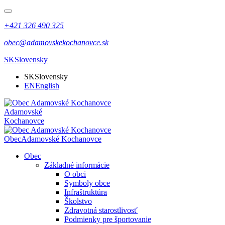
+421 326 490 325
obec@adamovskekochanovce.sk
SK
Slovensky
SK
Slovensky
EN
English
Adamovské
Kochanovce
Obec
Adamovské Kochanovce
Obec
Základné informácie
O obci
Symboly obce
Infraštruktúra
Školstvo
Zdravotná starostlivosť
Podmienky pre športovanie