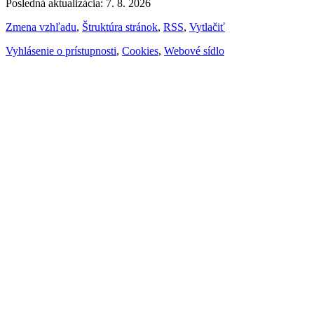
Posledná aktualizácia: 7. 8. 2026
Zmena vzhľadu
,
Štruktúra stránok
,
RSS
,
Vytlačiť
Vyhlásenie o prístupnosti
,
Cookies
,
Webové sídlo