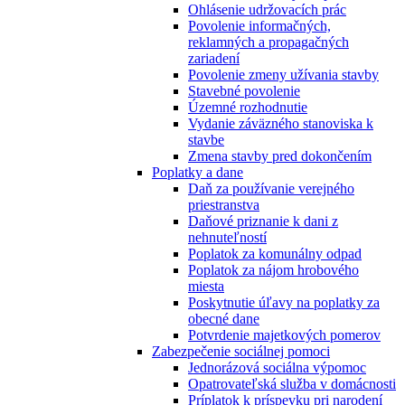
Ohlásenie udržovacích prác
Povolenie informačných,
reklamných a propagačných
zariadení
Povolenie zmeny užívania stavby
Stavebné povolenie
Územné rozhodnutie
Vydanie záväzného stanoviska k
stavbe
Zmena stavby pred dokončením
Poplatky a dane
Daň za používanie verejného
priestranstva
Daňové priznanie k dani z
nehnuteľností
Poplatok za komunálny odpad
Poplatok za nájom hrobového
miesta
Poskytnutie úľavy na poplatky za
obecné dane
Potvrdenie majetkových pomerov
Zabezpečenie sociálnej pomoci
Jednorázová sociálna výpomoc
Opatrovateľská služba v domácnosti
Príplatok k príspevku pri narodení