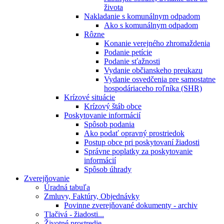
života
Nakladanie s komunálnym odpadom
Ako s komunálnym odpadom
Rôzne
Konanie verejného zhromaždenia
Podanie petície
Podanie sťažnosti
Vydanie občianskeho preukazu
Vydanie osvedčenia pre samostatne
hospodáriaceho roľníka (SHR)
Krízové situácie
Krízový štáb obce
Poskytovanie informácií
Spôsob podania
Ako podať opravný prostriedok
Postup obce pri poskytovaní žiadosti
Správne poplatky za poskytovanie
informácií
Spôsob úhrady
Zverejňovanie
Úradná tabuľa
Zmluvy, Faktúry, Objednávky
Povinne zverejňované dokumenty - archiv
Tlačivá - žiadosti...
Životné prostredie