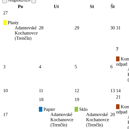
Po
Ut
St
Št
27
Plasty
Adamovské
28
29
30
31
Kochanovce
(Trenčín)
7
Kom
odpad
3
4
5
6
10
11
12
13
14
21
18
19
Kom
Papier
Sklo
odpad
17
Adamovské
Adamovské
20
Kochanovce
Kochanovce
(Trenčín)
(Trenčín)