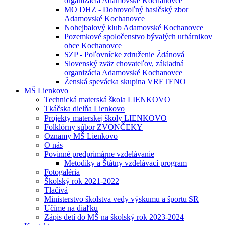
organizácia Adamovské Kochanovce
MO DHZ - Dobrovoľný hasičský zbor
Adamovské Kochanovce
Nohejbalový klub Adamovské Kochanovce
Pozemkové spoločenstvo bývalých urbárnikov
obce Kochanovce
SZP - Poľovnícke združenie Ždánová
Slovenský zväz chovateľov, základná
organizácia Adamovské Kochanovce
Ženská spevácka skupina VRETENO
MŠ Lienkovo
Technická materská škola LIENKOVO
Tkáčska dielňa Lienkovo
Projekty materskej školy LIENKOVO
Folklórny súbor ZVONČEKY
Oznamy MŠ Lienkovo
O nás
Povinné predprimárne vzdelávanie
Metodiky a Štátny vzdelávací program
Fotogaléria
Školský rok 2021-2022
Tlačivá
Ministerstvo školstva vedy výskumu a športu SR
Učíme na diaľku
Zápis detí do MŠ na školský rok 2023-2024