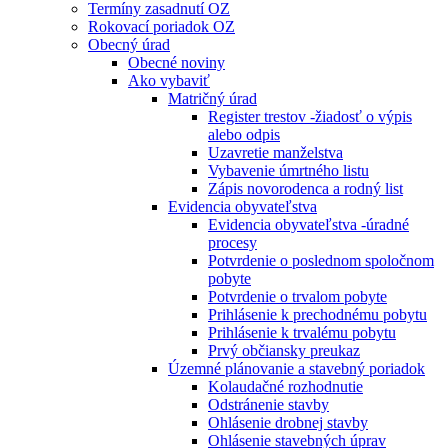
Termíny zasadnutí OZ
Rokovací poriadok OZ
Obecný úrad
Obecné noviny
Ako vybaviť
Matričný úrad
Register trestov -žiadosť o výpis
alebo odpis
Uzavretie manželstva
Vybavenie úmrtného listu
Zápis novorodenca a rodný list
Evidencia obyvateľstva
Evidencia obyvateľstva -úradné
procesy
Potvrdenie o poslednom spoločnom
pobyte
Potvrdenie o trvalom pobyte
Prihlásenie k prechodnému pobytu
Prihlásenie k trvalému pobytu
Prvý občiansky preukaz
Územné plánovanie a stavebný poriadok
Kolaudačné rozhodnutie
Odstránenie stavby
Ohlásenie drobnej stavby
Ohlásenie stavebných úprav