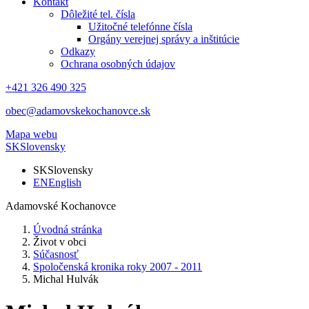
Kontakt
Dôležité tel. čísla
Užitočné telefónne čísla
Orgány verejnej správy a inštitúcie
Odkazy
Ochrana osobných údajov
+421 326 490 325
obec@adamovskekochanovce.sk
Mapa webu
SK
Slovensky
SK
Slovensky
EN
English
Adamovské Kochanovce
Úvodná stránka
Život v obci
Súčasnosť
Spoločenská kronika roky 2007 - 2011
Michal Hulvák