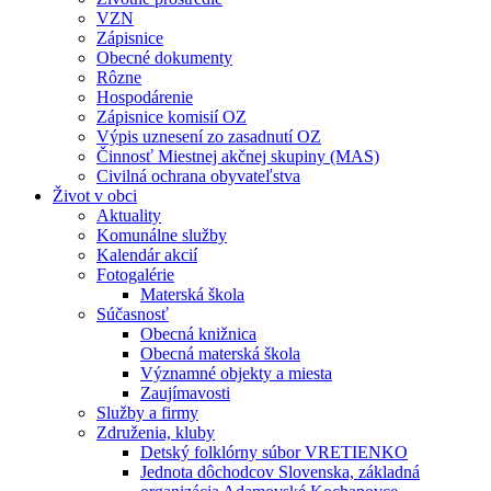
VZN
Zápisnice
Obecné dokumenty
Rôzne
Hospodárenie
Zápisnice komisií OZ
Výpis uznesení zo zasadnutí OZ
Činnosť Miestnej akčnej skupiny (MAS)
Civilná ochrana obyvateľstva
Život v obci
Aktuality
Komunálne služby
Kalendár akcií
Fotogalérie
Materská škola
Súčasnosť
Obecná knižnica
Obecná materská škola
Významné objekty a miesta
Zaujímavosti
Služby a firmy
Združenia, kluby
Detský folklórny súbor VRETIENKO
Jednota dôchodcov Slovenska, základná