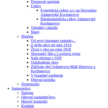
Dopravné spojenie
Cirkev
Evanjelická cirkev a.v. na Slovensku
Adamovské Kochanovce
Rímskokatolícka cirkev Adamovské
Kochanovce
Virtuálny cintorín
Mapy
História
Od prvej písomnej zmienky...
Z dejín obce od roku 1914
Život v obci po roku 1918
Slovenský štát a 2.svetová vojna
Naši občania v SNP
Oslobodenie obce
Zlúčenie obcí Adamovce-Malé Bierovce a
Kochanovce
Významné osobnosti
Obecná kronika
Demografia
Samospráva
Starosta
Obecné zastupiteľstvo
Hlavný kontrolór
Komisie