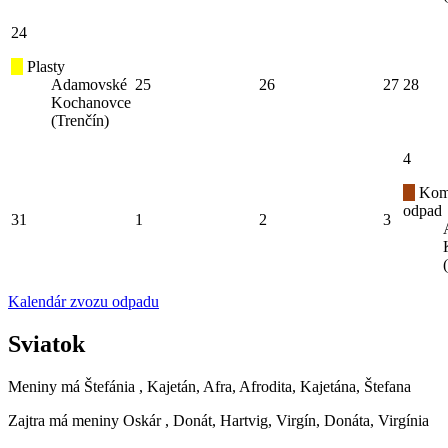
24
Plasty
Adamovské
25
26
27
28
Kochanovce
(Trenčín)
4
Kom
odpad
31
1
2
3
Kalendár zvozu odpadu
Sviatok
Meniny má
Štefánia
, Kajetán, Afra, Afrodita, Kajetána, Štefana
Zajtra má meniny
Oskár
, Donát, Hartvig, Virgín, Donáta, Virgínia