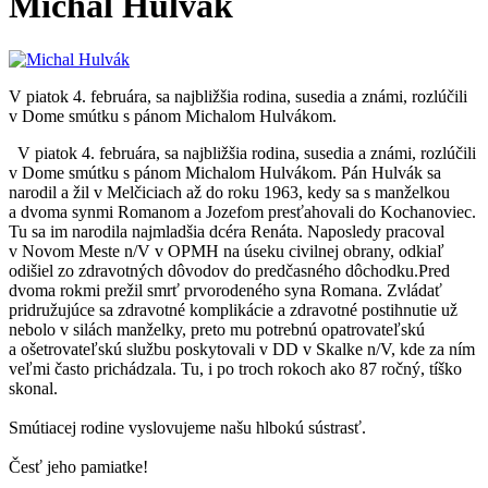
Michal Hulvák
V piatok 4. februára, sa najbližšia rodina, susedia a známi, rozlúčili
v Dome smútku s pánom Michalom Hulvákom.
V piatok 4. februára, sa najbližšia rodina, susedia a známi, rozlúčili
v Dome smútku s pánom Michalom Hulvákom. Pán Hulvák sa
narodil a žil v Melčiciach až do roku 1963, kedy sa s manželkou
a dvoma synmi Romanom a Jozefom presťahovali do Kochanoviec.
Tu sa im narodila najmladšia dcéra Renáta. Naposledy pracoval
v Novom Meste n/V v OPMH na úseku civilnej obrany, odkiaľ
odišiel zo zdravotných dôvodov do predčasného dôchodku.Pred
dvoma rokmi prežil smrť prvorodeného syna Romana. Zvládať
pridružujúce sa zdravotné komplikácie a zdravotné postihnutie už
nebolo v silách manželky, preto mu potrebnú opatrovateľskú
a ošetrovateľskú službu poskytovali v DD v Skalke n/V, kde za ním
veľmi často prichádzala. Tu, i po troch rokoch ako 87 ročný, tíško
skonal.
Smútiacej rodine vyslovujeme našu hlbokú sústrasť.
Česť jeho pamiatke!