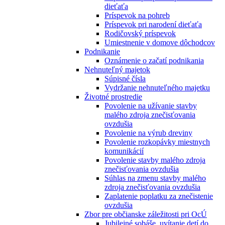
dieťaťa
Príspevok na pohreb
Príspevok pri narodení dieťaťa
Rodičovský príspevok
Umiestnenie v domove dôchodcov
Podnikanie
Oznámenie o začatí podnikania
Nehnuteľný majetok
Súpisné čísla
Vydržanie nehnuteľného majetku
Životné prostredie
Povolenie na užívanie stavby
malého zdroja znečisťovania
ovzdušia
Povolenie na výrub dreviny
Povolenie rozkopávky miestnych
komunikácií
Povolenie stavby malého zdroja
znečisťovania ovzdušia
Súhlas na zmenu stavby malého
zdroja znečisťovania ovzdušia
Zaplatenie poplatku za znečistenie
ovzdušia
Zbor pre občianske záležitosti pri OcÚ
Jubilejné sobáše, uvítanie detí do