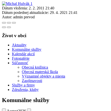
Dátum vloženia:
2. 2. 2011 21:40
Dátum poslednej aktualizácie:
29. 4. 2021 21:41
Autor:
admin prevod
Život v obci
Aktuality
Komunálne služby
Kalendár akcií
Fotogalérie
Súčasnosť
Obecná knižnica
Obecná materská škola
Významné objekty a miesta
Zaujímavosti
Služby a firmy
Združenia, kluby
Komunálne služby
August
2026