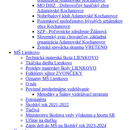
organizácia Adamovské Kochanovce
MO DHZ - Dobrovoľný hasičský zbor
Adamovské Kochanovce
Nohejbalový klub Adamovské Kochanovce
Pozemkové spoločenstvo bývalých urbárnikov
obce Kochanovce
SZP - Poľovnícke združenie Ždánová
Slovenský zväz chovateľov, základná
organizácia Adamovské Kochanovce
Ženská spevácka skupina VRETENO
MŠ Lienkovo
Technická materská škola LIENKOVO
Tkáčska dielňa Lienkovo
Projekty materskej školy LIENKOVO
Folklórny súbor ZVONČEKY
Oznamy MŠ Lienkovo
O nás
Povinné predprimárne vzdelávanie
Metodiky a Štátny vzdelávací program
Fotogaléria
Školský rok 2021-2022
Tlačivá
Ministerstvo školstva vedy výskumu a športu SR
Učíme na diaľku
Zápis detí do MŠ na školský rok 2023-2024