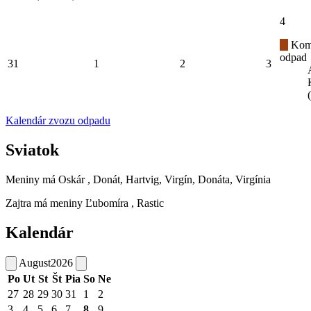
4
Kom
odpad
31
1
2
3
Kalendár zvozu odpadu
Sviatok
Meniny má
Oskár
, Donát, Hartvig, Virgín, Donáta, Virgínia
Zajtra má meniny
Ľubomíra
, Rastic
Kalendár
August
2026
Po
Ut
St
Št
Pia
So
Ne
27
28
29
30
31
1
2
3
4
5
6
7
8
9