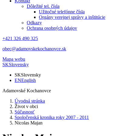
Kontakt
Dôležité tel. čísla
Užitočné telefónne čísla
Orgány verejnej správy a inštitúcie
Odkazy
Ochrana osobných údajov
+421 326 490 325
obec@adamovskekochanovce.sk
Mapa webu
SK
Slovensky
SK
Slovensky
EN
English
Adamovské Kochanovce
Úvodná stránka
Život v obci
Súčasnosť
Spoločenská kronika roky 2007 - 2011
Nicolas Majan