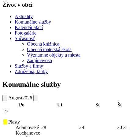
Život v obci
Aktuality
Komunálne služby
Kalendár akcií
Fotogalérie
Súčasnosť
Obecná knižnica
Obecná materská škola
Významné objekty a miesta
Zaujímavosti
Služby a firmy
Združenia, kluby
Komunálne služby
August
2026
Po
Ut
St
Št
27
Plasty
Adamovské
28
29
30
31
Kochanovce