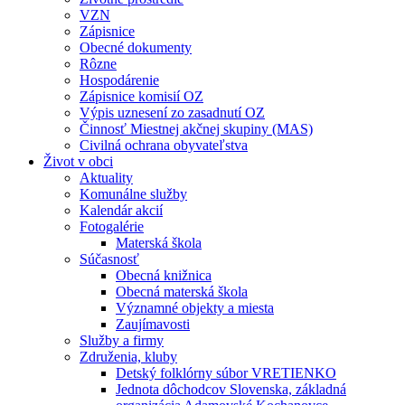
VZN
Zápisnice
Obecné dokumenty
Rôzne
Hospodárenie
Zápisnice komisií OZ
Výpis uznesení zo zasadnutí OZ
Činnosť Miestnej akčnej skupiny (MAS)
Civilná ochrana obyvateľstva
Život v obci
Aktuality
Komunálne služby
Kalendár akcií
Fotogalérie
Materská škola
Súčasnosť
Obecná knižnica
Obecná materská škola
Významné objekty a miesta
Zaujímavosti
Služby a firmy
Združenia, kluby
Detský folklórny súbor VRETIENKO
Jednota dôchodcov Slovenska, základná