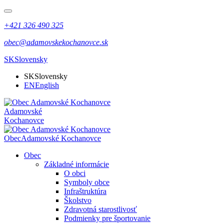
+421 326 490 325
obec@adamovskekochanovce.sk
SK
Slovensky
SK
Slovensky
EN
English
Adamovské
Kochanovce
Obec
Adamovské Kochanovce
Obec
Základné informácie
O obci
Symboly obce
Infraštruktúra
Školstvo
Zdravotná starostlivosť
Podmienky pre športovanie