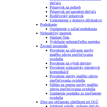
dieťaťa
Príspevok na pohreb
Príspevok pri narodení dieťaťa
Rodičovský príspevok
Umiestnenie v domove dôchodcov
Podnikanie
Oznámenie o začatí podnikania
Nehnuteľný majetok
Súpisné čísla
Vydržanie nehnuteľného majetku
Životné prostredie
Povolenie na užívanie stavby
malého zdroja znečisťovania
ovzdušia
Povolenie na výrub dreviny
Povolenie rozkopávky miestnych
komunikácií
Povolenie stavby malého zdroja
znečisťovania ovzdušia
Súhlas na zmenu stavby malého
zdroja znečisťovania ovzdušia
Zaplatenie poplatku za znečistenie
ovzdušia
Zbor pre občianske záležitosti pri OcÚ
Jubilejné sobáše, uvítanie detí do