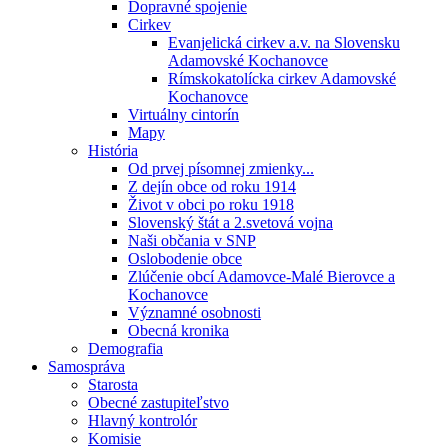
Dopravné spojenie
Cirkev
Evanjelická cirkev a.v. na Slovensku
Adamovské Kochanovce
Rímskokatolícka cirkev Adamovské
Kochanovce
Virtuálny cintorín
Mapy
História
Od prvej písomnej zmienky...
Z dejín obce od roku 1914
Život v obci po roku 1918
Slovenský štát a 2.svetová vojna
Naši občania v SNP
Oslobodenie obce
Zlúčenie obcí Adamovce-Malé Bierovce a
Kochanovce
Významné osobnosti
Obecná kronika
Demografia
Samospráva
Starosta
Obecné zastupiteľstvo
Hlavný kontrolór
Komisie