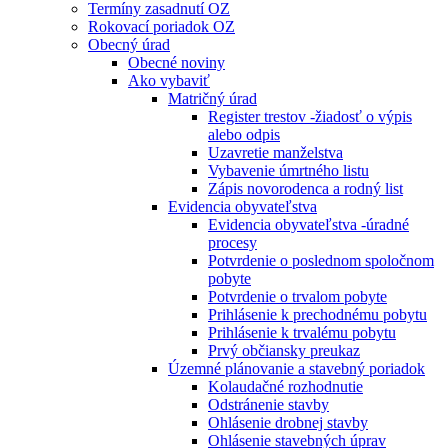
Termíny zasadnutí OZ
Rokovací poriadok OZ
Obecný úrad
Obecné noviny
Ako vybaviť
Matričný úrad
Register trestov -žiadosť o výpis
alebo odpis
Uzavretie manželstva
Vybavenie úmrtného listu
Zápis novorodenca a rodný list
Evidencia obyvateľstva
Evidencia obyvateľstva -úradné
procesy
Potvrdenie o poslednom spoločnom
pobyte
Potvrdenie o trvalom pobyte
Prihlásenie k prechodnému pobytu
Prihlásenie k trvalému pobytu
Prvý občiansky preukaz
Územné plánovanie a stavebný poriadok
Kolaudačné rozhodnutie
Odstránenie stavby
Ohlásenie drobnej stavby
Ohlásenie stavebných úprav