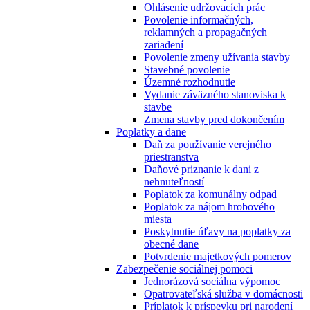
Ohlásenie udržovacích prác
Povolenie informačných,
reklamných a propagačných
zariadení
Povolenie zmeny užívania stavby
Stavebné povolenie
Územné rozhodnutie
Vydanie záväzného stanoviska k
stavbe
Zmena stavby pred dokončením
Poplatky a dane
Daň za používanie verejného
priestranstva
Daňové priznanie k dani z
nehnuteľností
Poplatok za komunálny odpad
Poplatok za nájom hrobového
miesta
Poskytnutie úľavy na poplatky za
obecné dane
Potvrdenie majetkových pomerov
Zabezpečenie sociálnej pomoci
Jednorázová sociálna výpomoc
Opatrovateľská služba v domácnosti
Príplatok k príspevku pri narodení