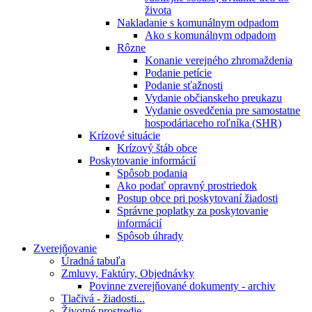
života
Nakladanie s komunálnym odpadom
Ako s komunálnym odpadom
Rôzne
Konanie verejného zhromaždenia
Podanie petície
Podanie sťažnosti
Vydanie občianskeho preukazu
Vydanie osvedčenia pre samostatne
hospodáriaceho roľníka (SHR)
Krízové situácie
Krízový štáb obce
Poskytovanie informácií
Spôsob podania
Ako podať opravný prostriedok
Postup obce pri poskytovaní žiadosti
Správne poplatky za poskytovanie
informácií
Spôsob úhrady
Zverejňovanie
Úradná tabuľa
Zmluvy, Faktúry, Objednávky
Povinne zverejňované dokumenty - archiv
Tlačivá - žiadosti...
Životné prostredie