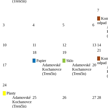
(Trenčín)
7
Kom
odpad
3
4
5
6
10
11
12
13
14
21
18
19
Kom
Papier
Sklo
odpad
17
Adamovské
Adamovské
20
Kochanovce
Kochanovce
(Trenčín)
(Trenčín)
24
Plasty
Adamovské
25
26
27
28
Kochanovce
(Trenčín)