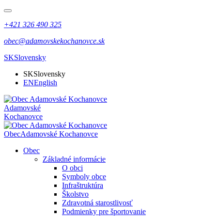
+421 326 490 325
obec@adamovskekochanovce.sk
SK
Slovensky
SK
Slovensky
EN
English
Adamovské
Kochanovce
Obec
Adamovské Kochanovce
Obec
Základné informácie
O obci
Symboly obce
Infraštruktúra
Školstvo
Zdravotná starostlivosť
Podmienky pre športovanie