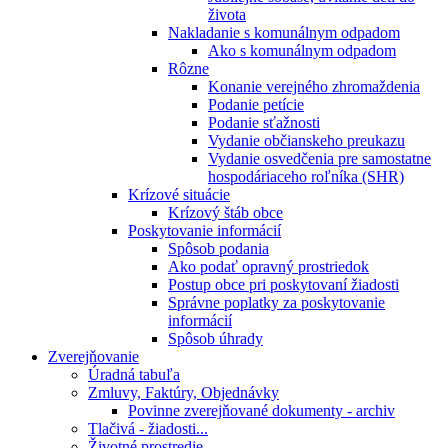
života
Nakladanie s komunálnym odpadom
Ako s komunálnym odpadom
Rôzne
Konanie verejného zhromaždenia
Podanie petície
Podanie sťažnosti
Vydanie občianskeho preukazu
Vydanie osvedčenia pre samostatne
hospodáriaceho roľníka (SHR)
Krízové situácie
Krízový štáb obce
Poskytovanie informácií
Spôsob podania
Ako podať opravný prostriedok
Postup obce pri poskytovaní žiadosti
Správne poplatky za poskytovanie
informácií
Spôsob úhrady
Zverejňovanie
Úradná tabuľa
Zmluvy, Faktúry, Objednávky
Povinne zverejňované dokumenty - archiv
Tlačivá - žiadosti...
Životné prostredie