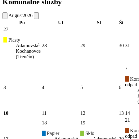
Komunálne služby
August
2026
Po
Ut
St
Št
27
Plasty
Adamovské
28
29
30
31
Kochanovce
(Trenčín)
7
Kom
odpad
3
4
5
6
10
11
12
13
14
21
18
19
Kom
Papier
Sklo
odpad
17
Adamovské
Adamovské
20