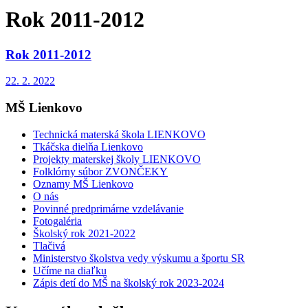
Rok 2011-2012
Rok 2011-2012
22. 2. 2022
MŠ Lienkovo
Technická materská škola LIENKOVO
Tkáčska dielňa Lienkovo
Projekty materskej školy LIENKOVO
Folklórny súbor ZVONČEKY
Oznamy MŠ Lienkovo
O nás
Povinné predprimárne vzdelávanie
Fotogaléria
Školský rok 2021-2022
Tlačivá
Ministerstvo školstva vedy výskumu a športu SR
Učíme na diaľku
Zápis detí do MŠ na školský rok 2023-2024