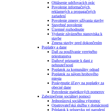
Ohlásenie udržovacích prác
Povolenie informačných,
reklamných a propagačných
zariadení
Povolenie zmeny užívania stavby
Stavebné povolenie
Územné rozhodnutie
Vydanie záväzného stanoviska k
stavbe
Zmena stavby pred dokončením
Poplatky a dane
Daň za používanie verejného
priestranstva
Daňové priznanie k dani z
nehnuteľností
Poplatok za komunálny odpad
Poplatok za nájom hrobového
miesta
Poskytnutie úľavy na poplatky za
obecné dane
Potvrdenie majetkových pomerov
Zabezpečenie sociálnej pomoci
Jednorázová sociálna výpomoc
Opatrovateľská služba v domácnosti
Príplatok k príspevku pri narodení