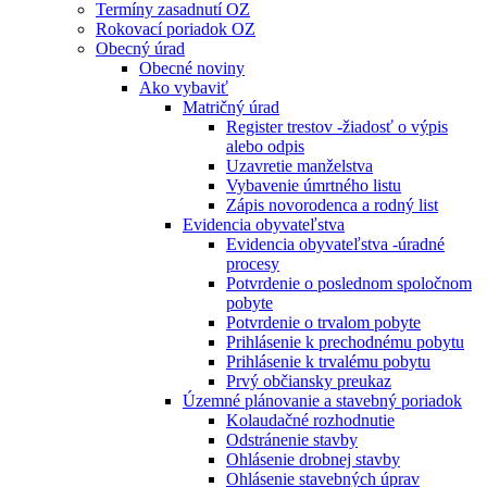
Termíny zasadnutí OZ
Rokovací poriadok OZ
Obecný úrad
Obecné noviny
Ako vybaviť
Matričný úrad
Register trestov -žiadosť o výpis
alebo odpis
Uzavretie manželstva
Vybavenie úmrtného listu
Zápis novorodenca a rodný list
Evidencia obyvateľstva
Evidencia obyvateľstva -úradné
procesy
Potvrdenie o poslednom spoločnom
pobyte
Potvrdenie o trvalom pobyte
Prihlásenie k prechodnému pobytu
Prihlásenie k trvalému pobytu
Prvý občiansky preukaz
Územné plánovanie a stavebný poriadok
Kolaudačné rozhodnutie
Odstránenie stavby
Ohlásenie drobnej stavby
Ohlásenie stavebných úprav