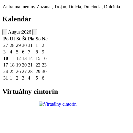
Zajtra má meniny
Zuzana
, Trojan, Dulcia, Dulcinela, Dulcínia
Kalendár
August
2026
Po
Ut
St
Št
Pia
So
Ne
27
28
29
30
31
1
2
3
4
5
6
7
8
9
10
11
12
13
14
15
16
17
18
19
20
21
22
23
24
25
26
27
28
29
30
31
1
2
3
4
5
6
Virtuálny cintorín