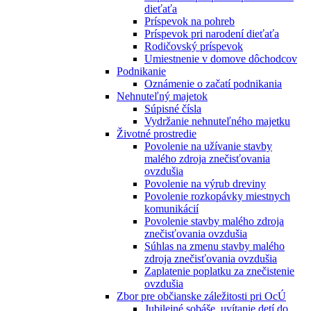
dieťaťa
Príspevok na pohreb
Príspevok pri narodení dieťaťa
Rodičovský príspevok
Umiestnenie v domove dôchodcov
Podnikanie
Oznámenie o začatí podnikania
Nehnuteľný majetok
Súpisné čísla
Vydržanie nehnuteľného majetku
Životné prostredie
Povolenie na užívanie stavby
malého zdroja znečisťovania
ovzdušia
Povolenie na výrub dreviny
Povolenie rozkopávky miestnych
komunikácií
Povolenie stavby malého zdroja
znečisťovania ovzdušia
Súhlas na zmenu stavby malého
zdroja znečisťovania ovzdušia
Zaplatenie poplatku za znečistenie
ovzdušia
Zbor pre občianske záležitosti pri OcÚ
Jubilejné sobáše, uvítanie detí do