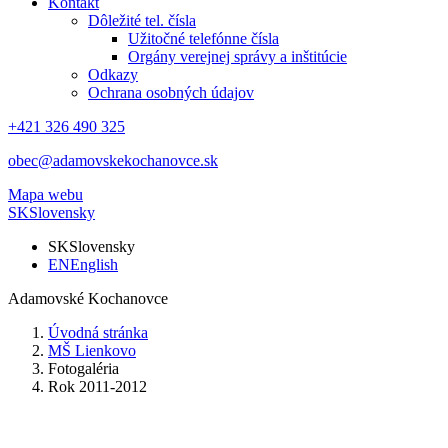
Kontakt
Dôležité tel. čísla
Užitočné telefónne čísla
Orgány verejnej správy a inštitúcie
Odkazy
Ochrana osobných údajov
+421 326 490 325
obec@adamovskekochanovce.sk
Mapa webu
SK
Slovensky
SK
Slovensky
EN
English
Adamovské Kochanovce
Úvodná stránka
MŠ Lienkovo
Fotogaléria
Rok 2011-2012