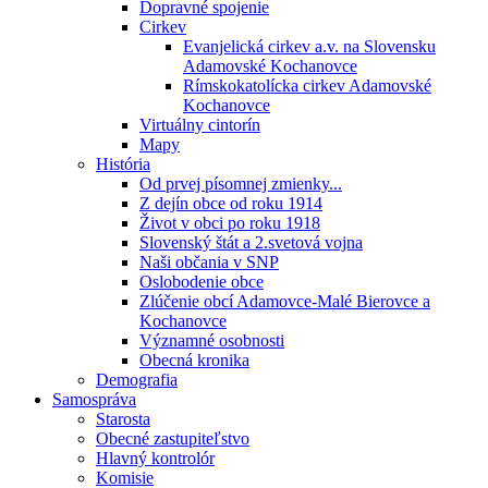
Dopravné spojenie
Cirkev
Evanjelická cirkev a.v. na Slovensku
Adamovské Kochanovce
Rímskokatolícka cirkev Adamovské
Kochanovce
Virtuálny cintorín
Mapy
História
Od prvej písomnej zmienky...
Z dejín obce od roku 1914
Život v obci po roku 1918
Slovenský štát a 2.svetová vojna
Naši občania v SNP
Oslobodenie obce
Zlúčenie obcí Adamovce-Malé Bierovce a
Kochanovce
Významné osobnosti
Obecná kronika
Demografia
Samospráva
Starosta
Obecné zastupiteľstvo
Hlavný kontrolór
Komisie