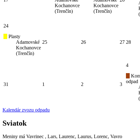
Kochanovce
Kochanovce
(Trenčín)
(Trenčín)
24
Plasty
Adamovské
25
26
27
28
Kochanovce
(Trenčín)
4
Kom
odpad
31
1
2
3
Kalendár zvozu odpadu
Sviatok
Meniny má
Vavrinec
, Lars, Laurenc, Laurus, Lorenc, Vavro