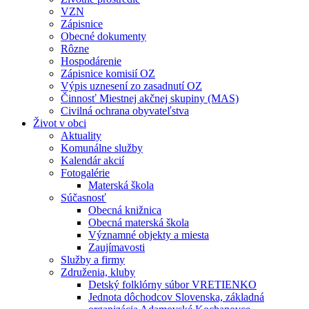
VZN
Zápisnice
Obecné dokumenty
Rôzne
Hospodárenie
Zápisnice komisií OZ
Výpis uznesení zo zasadnutí OZ
Činnosť Miestnej akčnej skupiny (MAS)
Civilná ochrana obyvateľstva
Život v obci
Aktuality
Komunálne služby
Kalendár akcií
Fotogalérie
Materská škola
Súčasnosť
Obecná knižnica
Obecná materská škola
Významné objekty a miesta
Zaujímavosti
Služby a firmy
Združenia, kluby
Detský folklórny súbor VRETIENKO
Jednota dôchodcov Slovenska, základná