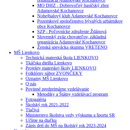
organizácia Adamovské Kochanovce
MO DHZ - Dobrovoľný hasičský zbor
Adamovské Kochanovce
Nohejbalový klub Adamovské Kochanovce
Pozemkové spoločenstvo bývalých urbárnikov
obce Kochanovce
SZP - Poľovnícke združenie Ždánová
Slovenský zväz chovateľov, základná
organizácia Adamovské Kochanovce
Ženská spevácka skupina VRETENO
MŠ Lienkovo
Technická materská škola LIENKOVO
Tkáčska dielňa Lienkovo
Projekty materskej školy LIENKOVO
Folklórny súbor ZVONČEKY
Oznamy MŠ Lienkovo
O nás
Povinné predprimárne vzdelávanie
Metodiky a Štátny vzdelávací program
Fotogaléria
Školský rok 2021-2022
Tlačivá
Ministerstvo školstva vedy výskumu a športu SR
Učíme na diaľku
Zápis detí do MŠ na školský rok 2023-2024